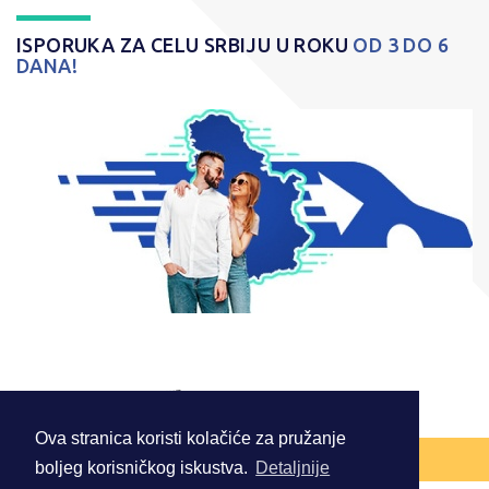
ISPORUKA ZA CELU SRBIJU U ROKU
OD 3 DO 6
DANA!
© 2026 . Sva prava zadržana.
Ova stranica koristi kolačiće za pružanje
NAZAD NA VRH
boljeg korisničkog iskustva.
Detaljnije