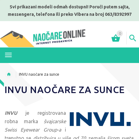
Svi prikazani modeli odmah dostupni! Poruči putem sajta,
messengera, telefona ili preko Vibera na broj 063/8392997
0
MENI
INVU naočare za sunce
INVU NAOČARE ZA SUNCE
INVU
je registrovana
robna marka
švajcarske
Swiss Eyewear Group-a
i
trenutno se
distribuira u više od 70 zemalja širom sveta.