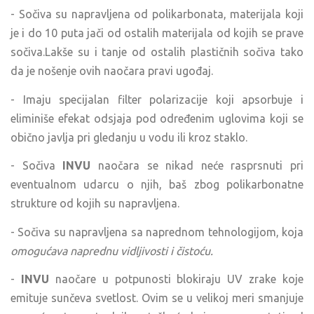
- Sočiva su napravljena od polikarbonata, materijala koji
je i do 10 puta jači od ostalih materijala od kojih se prave
sočiva.Lakše su i tanje od ostalih plastičnih sočiva tako
da je nošenje ovih naočara pravi ugođaj.
- Imaju specijalan filter polarizacije koji apsorbuje i
eliminiše efekat odsjaja pod određenim uglovima koji se
obično javlja pri gledanju u vodu ili kroz staklo.
- Sočiva
INVU
naočara se nikad neće rasprsnuti pri
eventualnom udarcu o njih, baš zbog polikarbonatne
strukture od kojih su napravljena.
- Sočiva su napravljena sa naprednom tehnologijom, koja
omogućava naprednu vidljivosti i čistoću.
-
INVU
naočare u potpunosti blokiraju UV zrake koje
emituje sunčeva svetlost. Ovim se u velikoj meri smanjuje