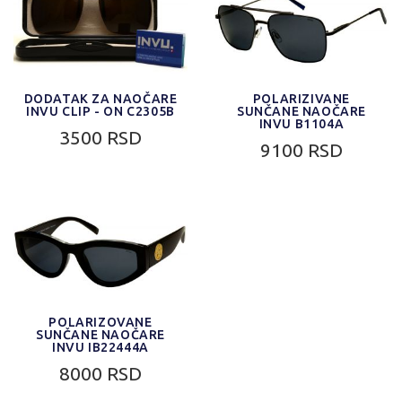
DODATAK ZA NAOČARE
POLARIZIVANE
INVU CLIP - ON C2305B
SUNČANE NAOČARE
INVU B1104A
3500 RSD
9100 RSD
POLARIZOVANE
SUNČANE NAOČARE
INVU IB22444A
8000 RSD