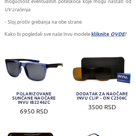
mogućnost eventualnih poteškoća koje mogu nastati od
UV zračenja
.
- Sloj protiv grebanja na obe strane.
Kako bi pogledali sve naše Invu modele
kliknite
OVDE
!
POLARIZOVANE
DODATAK ZA NAOČARE
SUNČANE NAOČARE
INVU CLIP - ON C2306C
INVU IB22462C
3500 RSD
6950 RSD