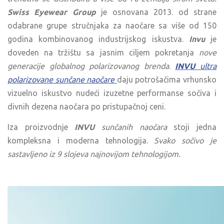
Swiss Eyewear Group
je osnovana 2013. od strane
odabrane grupe stručnjaka za naočare sa više od 150
godina kombinovanog industrijskog iskustva.
Invu
je
doveden na tržištu sa jasnim ciljem pokretanja
nove
generacije globalnog polarizovanog brenda
.
INVU
ultra
polarizovane sunčane naočare
daju potrošačima vrhunsko
vizuelno iskustvo nudeći izuzetne performanse sočiva i
divnih dezena naočara po pristupačnoj ceni.
Iza proizvodnje
INVU
sunčanih naočara
stoji jedna
kompleksna i moderna tehnologija.
Svako sočivo je
sastavljeno iz 9 slojeva najnovijom tehnologijom.