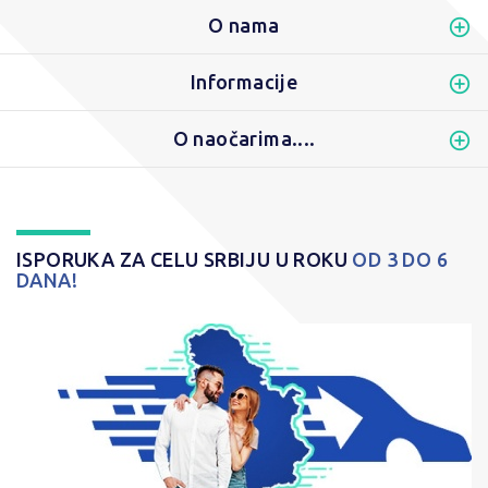
O nama
Informacije
O naočarima....
ISPORUKA ZA CELU SRBIJU U ROKU
OD 3 DO 6
DANA!