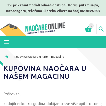
Svi prikazani modeli odmah dostupni! Poruči putem sajta,
messengera, telefona ili preko Vibera na broj 063/8392997
0
MENI
Kupovina naočara u našem magacinu
KUPOVINA NAOČARA U
NAŠEM MAGACINU
Poštovani,
zadnjih nekoliko godina dobijamo sve više upita o tome,