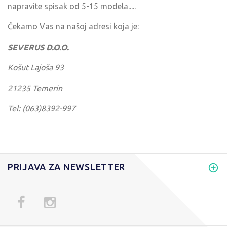
napravite spisak od 5-15 modela.....
Čekamo Vas na našoj adresi koja je:
SEVERUS D.O.O.
Košut Lajoša 93
21235 Temerin
Tel: (063)8392-997
PRIJAVA ZA NEWSLETTER