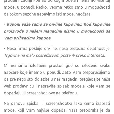
prodali i zadnji komad od tog modela i nemamo više taj
model u ponudi. Retko, veoma retko smo u mogućnosti
da tokom sezone nabavimo isti model naočara.
-
Kuponi važe samo za on-line kupovinu. Kod kupovine
proizvoda u našem magacinu nismo u mogućnosti da
Vam prihvatimo kupone.
- Naša firma posluje on-line, naša pretežna delatnost je:
Trgovina na malo posredstvom pošte ili preko interneta.
Mi nemamo izložbeni prostor gde su izložene svake
naočare koje imamo u ponudi. Zato Vam preporučujemo
da pre nego što dolazite u naš magacin, pregledajte našu
web prodavnicu i napravite spisak modela koje Vam se
dopadaju ili screenshot-ove na telefonu.
Na osnovu spiska ili screenshoot-a lako ćemo izabrati
model koji Vam najviše dopada. Naša preporuka je da