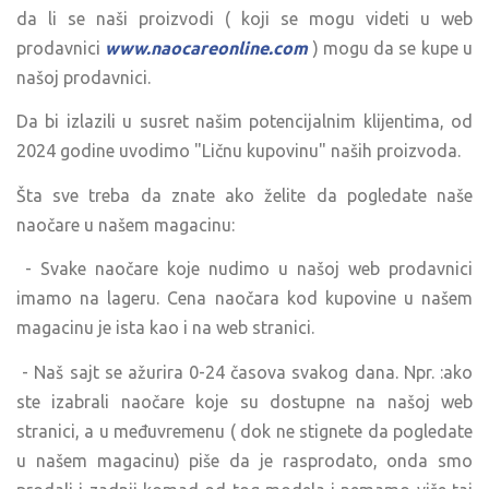
da li se naši proizvodi ( koji se mogu videti u web
prodavnici
www.naocareonline.com
) mogu da se kupe u
našoj prodavnici.
Da bi izlazili u susret našim potencijalnim klijentima, od
2024 godine uvodimo "Ličnu kupovinu" naših proizvoda.
Šta sve treba da znate ako želite da pogledate naše
naočare u našem magacinu:
- Svake naočare koje nudimo u našoj web prodavnici
imamo na lageru. Cena naočara kod kupovine u našem
magacinu je ista kao i na web stranici.
- Naš sajt se ažurira 0-24 časova svakog dana. Npr. :ako
ste izabrali naočare koje su dostupne na našoj web
stranici, a u međuvremenu ( dok ne stignete da pogledate
u našem magacinu) piše da je rasprodato, onda smo