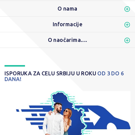
O nama
Informacije
O naočarima....
ISPORUKA ZA CELU SRBIJU U ROKU
OD 3 DO 6
DANA!