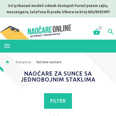
Svi prikazani modeli odmah dostupni! Poruči putem sajta,
messengera, telefona ili preko Vibera na broj 063/8392997
0
MENI
Kategorija
Sunčane naočare
NAOČARE ZA SUNCE SA
JEDNOBOJNIM STAKLIMA
FILTER