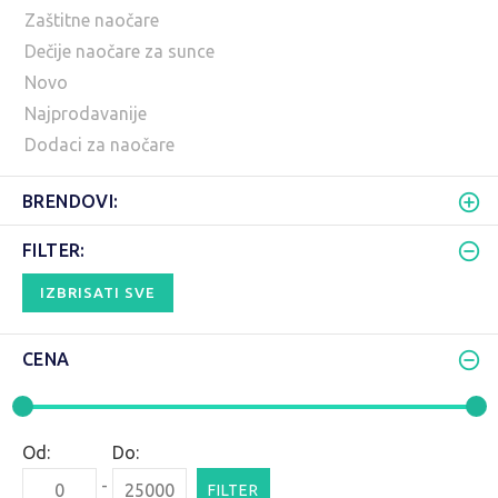
Zaštitne naočare
Dečije naočare za sunce
Novo
Najprodavanije
Dodaci za naočare
BRENDOVI:
FILTER:
IZBRISATI SVE
CENA
Od:
Do:
-
FILTER