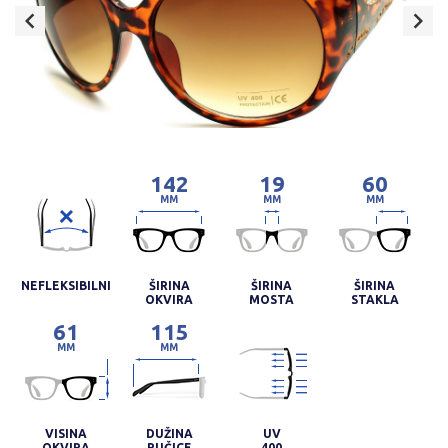
142
19
60
MM
MM
MM
NEFLEKSIBILNI
ŠIRINA
ŠIRINA
ŠIRINA
OKVIRA
MOSTA
STAKLA
61
115
MM
MM
VISINA
DUŽINA
UV
OKVIRA
RUČICE
400