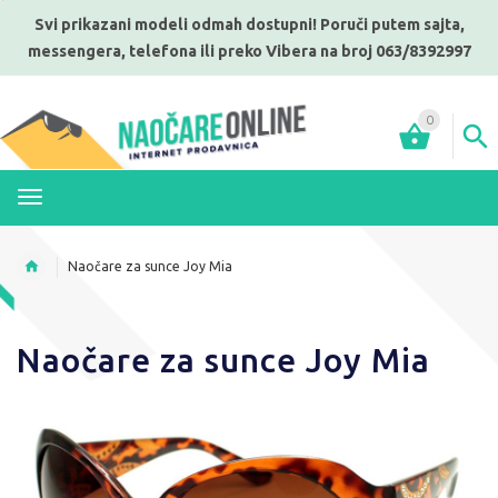
Svi prikazani modeli odmah dostupni! Poruči putem sajta,
messengera, telefona ili preko Vibera na broj 063/8392997
0
MENI
Naočare za sunce Joy Mia
Naočare za sunce Joy Mia