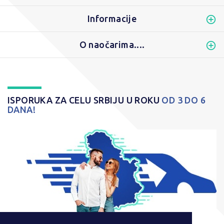
Informacije
O naočarima....
ISPORUKA ZA CELU SRBIJU U ROKU
OD 3 DO 6
DANA!