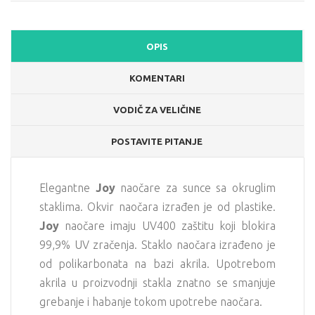
OPIS
KOMENTARI
VODIČ ZA VELIČINE
POSTAVITE PITANJE
Elegantne
Joy
naočare za sunce sa okruglim
staklima. Okvir naočara izrađen je od plastike.
Joy
naočare imaju UV400 zaštitu koji blokira
99,9% UV zračenja. Staklo naočara izrađeno je
od polikarbonata na bazi akrila. Upotrebom
akrila u proizvodnji stakla znatno se smanjuje
grebanje i habanje tokom upotrebe naočara.