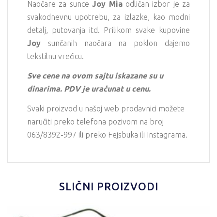
Naočare za sunce
Joy Mia
odličan izbor je za
svakodnevnu upotrebu, za izlazke, kao modni
detalj, putovanja itd. Prilikom svake kupovine
Joy
sunčanih naočara na poklon dajemo
tekstilnu vrećicu.
Sve cene na ovom sajtu iskazane su u
dinarima. PDV je uračunat u cenu.
Svaki proizvod u našoj web prodavnici možete
naručiti preko telefona pozivom na broj
063/8392-997 ili preko Fejsbuka ili Instagrama.
SLIČNI PROIZVODI