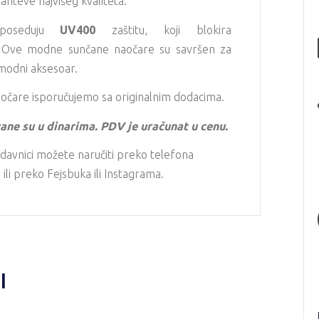
zahteve najvišeg kvaliteta.
 poseduju
UV400
zaštitu, koji blokira
Ove modne sunčane naočare su savršen za
 modni aksesoar.
očare isporučujemo sa originalnim dodacima.
ane su u dinarima. PDV je uračunat u cenu.
davnici možete naručiti preko telefona
li preko Fejsbuka ili Instagrama.
I