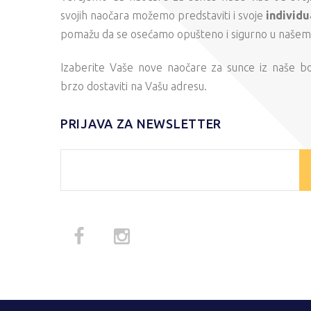
svojih naočara možemo predstaviti i svoje
individu
pomažu da se osećamo opušteno i sigurno u našem s
Izaberite Vaše nove naočare za sunce iz naše b
brzo dostaviti na Vašu adresu.
PRIJAVA ZA NEWSLETTER