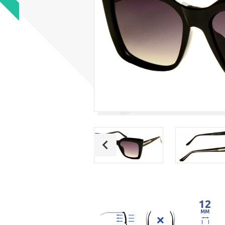
12
MM