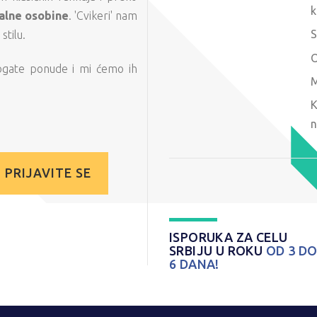
k
alne osobine
. 'Cvikeri' nam
S
tilu.
O
ogate ponude i mi ćemo ih
M
K
n
PRIJAVITE SE
ISPORUKA ZA CELU
SRBIJU U ROKU
OD 3 D
6 DANA!