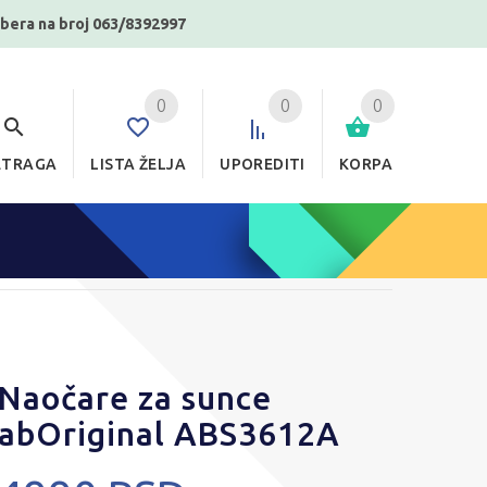
ibera na broj 063/8392997
0
0
0
ETRAGA
LISTA ŽELJA
UPOREDITI
KORPA
Naočare za sunce
abOriginal ABS3612A