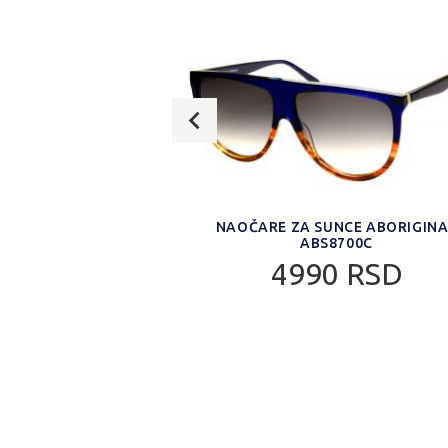
NAOČARE ZA SUNCE
NAOČARE ZA SUNCE ABORIGIN
AL ABS3009D
ABS8700C
0 RSD
4990 RSD