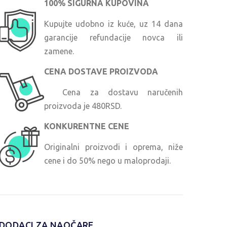
100% SIGURNA KUPOVINA
Kupujte udobno iz kuće, uz 14 dana
garancije refundacije novca ili
zamene.
CENA DOSTAVE PROIZVODA
Cena za dostavu naručenih
proizvoda je 480RSD.
KONKURENTNE CENE
Originalni proizvodi i oprema, niže
cene i do 50% nego u maloprodaji.
DODACI ZA NAOČARE