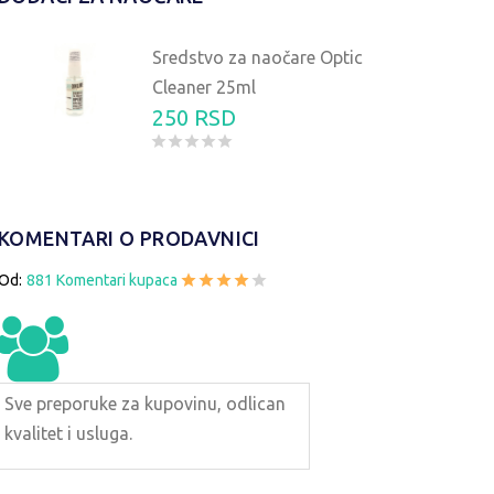
Sredstvo za naočare Optic
Cleaner 25ml
250 RSD
KOMENTARI O PRODAVNICI
OČARE ZA SUNCE ABORIGINAL
NAOČARE ZA SUNC
ABS8766A
ABS863
Od:
881 Komentari kupaca
4990 RSD
4990 
Sve preporuke za kupovinu, odlican
kvalitet i usluga.