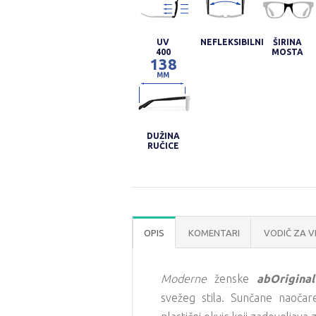
UV
NEFLEKSIBILNI
ŠIRINA
400
MOSTA
138
MM
DUŽINA
RUČICE
OPIS
KOMENTARI
VODIČ ZA V
Moderne
ženske
abOrigina
svežeg stila. Sunčane naoča