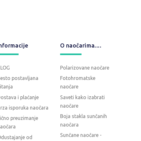
nformacije
O naočarima....
BLOG
Polarizovane naočare
esto postavljana
Fotohromatske
itanja
naočare
ostava i plaćanje
Saveti kako izabrati
naočare
rza isporuka naočara
Boja stakla sunčanih
ično preuzimanje
naočara
aočara
Sunčane naočare -
dustajanje od