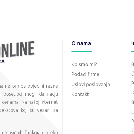
O nama
I
Ko smo mi?
Podaci firme
Č
p
Uslovi poslovanja
 namerom da objedini razne
D
 posetioci mogli da nadju
Kontakt
m cenama. Na našoj internet
B
tekstova koji su vezani za
L
n
O
 klasičnih funkcija i preko