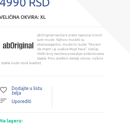
4990 RSD
VELIČINA OKVIRA:
XL
abOriginal naočare prate najnoviji trend
svet mode. Njihovi modeli su
ekstravagantni, moderni, bude "Moram
da imam i ja ovakve-Must have" osećaj.
Veliki broj naočara poseduje polarizovana
stakla. Fino izrađeni detalji okvira, ručkice
i stakla nude visok kvalitet.
Dodajte u listu
želja
Uporediti
Na lageru: