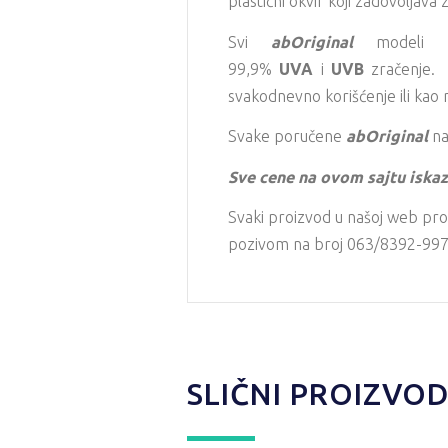
plastični okvir koji zadovoljava 
Svi
abOriginal
modeli
99,9%
UVA
i
UVB
zračenje. 
svakodnevno korišćenje ili kao
Svake poručene
abOriginal
na
Sve cene na ovom sajtu iskaz
Svaki proizvod u našoj web pro
pozivom na broj 063/8392-997 i
SLIČNI PROIZVOD