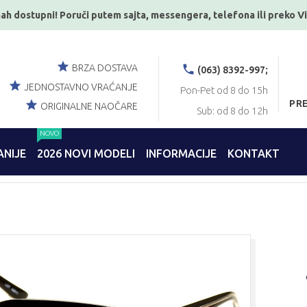
ah dostupni! Poruči putem sajta, messengera, telefona ili preko V
BRZA DOSTAVA
(063) 8392-997;
JEDNOSTAVNO VRAĆANJE
Pon-Pet od 8 do 15h
PR
ORIGINALNE NAOČARE
Sub: od 8 do 12h
NOVO
NIJE
2026 NOVI MODELI
INFORMACIJE
KONTAKT