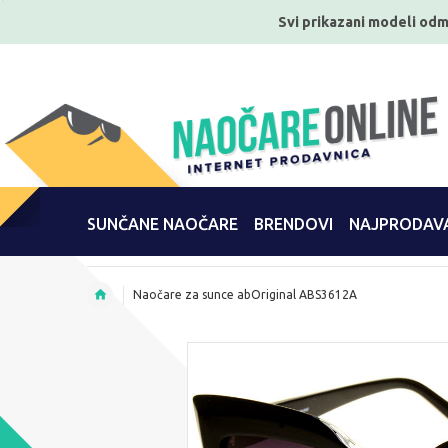
Svi prikazani modeli odm
SUNČANE NAOČARE
BRENDOVI
NAJPRODAVA
Naočare za sunce abOriginal ABS3612A