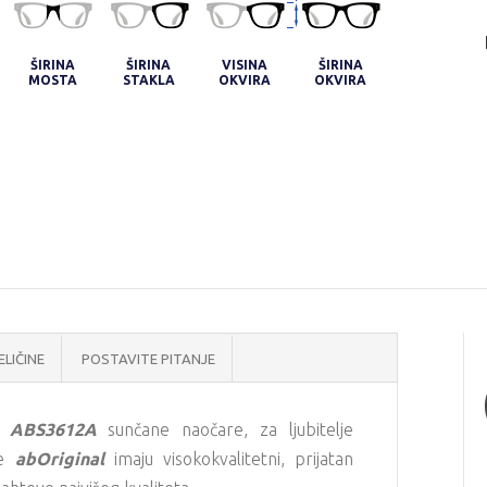
ŠIRINA
ŠIRINA
VISINA
ŠIRINA
MOSTA
STAKLA
OKVIRA
OKVIRA
ELIČINE
POSTAVITE PITANJE
l ABS3612A
sunčane naočare, za ljubitelje
re
abOriginal
imaju visokokvalitetni, prijatan