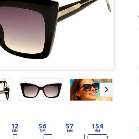
12
56
57
154
MM
MM
MM
MM