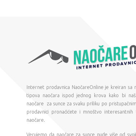
Internet prodavnica NaočareOnline je kreiran sa
tipova naočara ispod jednog krova kako bi naši
naočare za sunce za svaku priliku po pristupačni
prodavnici pronaćićete i mnoštvo interesantnih 
naočare.
Verujemo da naočare za sunce nude više od svojih