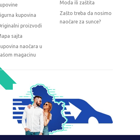
Moda ili zaštita
upovine
Zašto treba da nosimo
igurna kupovina
naočare za sunce?
riginalni proizvodi
apa sajta
upovina naočara u
ašom magacinu
O