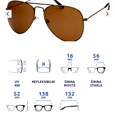
16
56
MM
MM
UV
NEFLEKSIBILNI
ŠIRINA
ŠIRINA
400
MOSTA
STAKLA
52
138
132
MM
MM
MM