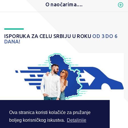
O naočarima....
ISPORUKA ZA CELU SRBIJU U ROKU
OD 3 DO 6
DANA!
Ova stranica koristi kolačiće za pružanje
boljeg korisničkog iskustva.
Detaljnije