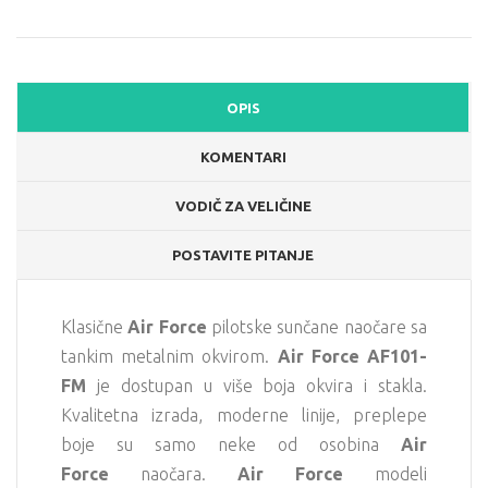
OPIS
KOMENTARI
VODIČ ZA VELIČINE
POSTAVITE PITANJE
Klasične
Air Force
pilotske sunčane naočare sa
tankim metalnim okvirom.
Air Force AF101-
FM
je dostupan u više boja okvira i stakla.
Kvalitetna izrada, moderne linije, preplepe
boje su samo neke od osobina
Air
Force
naočara.
Air Force
modeli