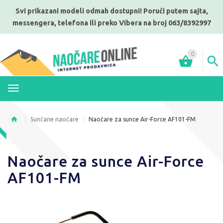
Svi prikazani modeli odmah dostupni! Poruči putem sajta,
messengera, telefona ili preko Vibera na broj 063/8392997
0
MENI
Sunčane naočare
Naočare za sunce Air-Force AF101-FM
Naočare za sunce Air-Force
AF101-FM