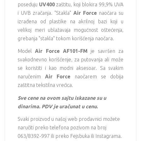
poseduju
UV400
zaštitu, koji blokira 99,9% UVA
i UVB zračanja. "Stakla"
Air Force
naočara su
izrađena od plastike na akrilnoj bazi koji u
velikoj meri ublažavaja mogućnost oštećenja,
grebanja "stakla" tokom korišćenja naočara.
Model
Air Force
AF101-FM
je savršen za
svakodnevno korišćenje, za putovanja ali može
se koristiti i kao modni aksesoar. Sa svakim
naručenim
Air Force
naočarem se dobija
zaštitna tekstilna vrećica.
Sve cene na ovom sajtu iskazane su u
dinarima. PDV je uračunat u cenu.
Svaki proizvod u našoj web prodavnici možete
naručiti preko telefona pozivom na broj
063/8392-997 ili preko Fejsbuka ili Instagrama.