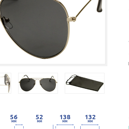
56
52
138
132
MM
MM
MM
MM