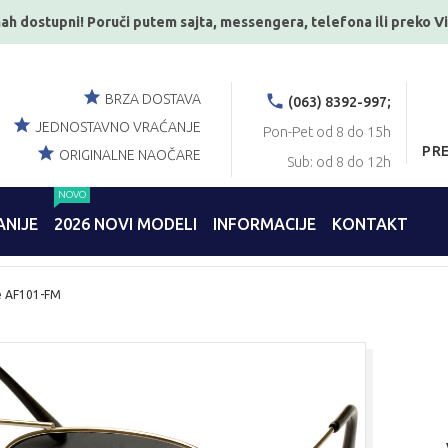
ah dostupni! Poruči putem sajta, messengera, telefona ili preko V
BRZA DOSTAVA
(063) 8392-997;
JEDNOSTAVNO VRAĆANJE
Pon-Pet od 8 do 15h
PR
ORIGINALNE NAOČARE
Sub: od 8 do 12h
NOVO
NIJE
2026 NOVI MODELI
INFORMACIJE
KONTAKT
e AF101-FM