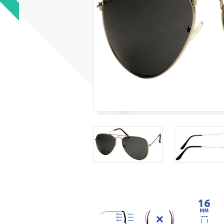
16
MM