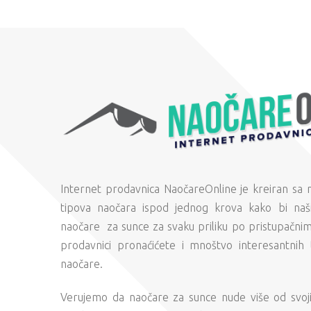
Internet prodavnica NaočareOnline je kreiran sa
tipova naočara ispod jednog krova kako bi naši
naočare za sunce za svaku priliku po pristupačni
prodavnici pronaćićete i mnoštvo interesantnih 
naočare.
Verujemo da naočare za sunce nude više od svojih