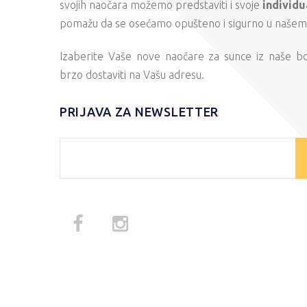
svojih naočara možemo predstaviti i svoje
individu
pomažu da se osećamo opušteno i sigurno u našem s
Izaberite Vaše nove naočare za sunce iz naše b
brzo dostaviti na Vašu adresu.
PRIJAVA ZA NEWSLETTER