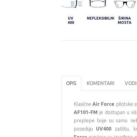
UV
NEFLEKSIBILNI
ŠIRINA
400
MOSTA
OPIS
KOMENTARI
VODI
Klasične
Air Force
pilotske 
AF101-FM
je dostupan u više
preplepe boje su samo ne
poseduju
UV400
zaštitu, k