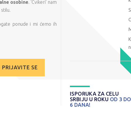
k
alne osobine
. 'Cvikeri' nam
S
tilu.
O
ogate ponude i mi ćemo ih
M
K
n
PRIJAVITE SE
ISPORUKA ZA CELU
SRBIJU U ROKU
OD 3 D
6 DANA!