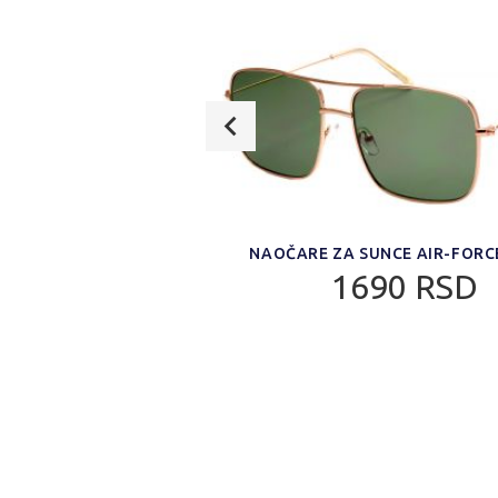
CE AIR-FORCE AF-
NAOČARE ZA SUNCE AIR-FORC
1GRD
1690 RSD
0 RSD