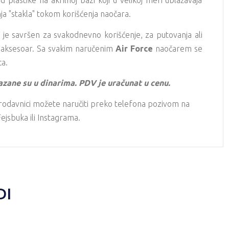
plastike na akrilnoj bazi koji u velikoj meri ublažavaja
a "stakla" tokom korišćenja naočara.
M
je savršen za svakodnevno korišćenje, za putovanja ali
i aksesoar. Sa svakim naručenim
Air Force
naočarem se
ca.
azane su u dinarima. PDV je uračunat u cenu.
rodavnici možete naručiti preko telefona pozivom na
ejsbuka ili Instagrama.
DI