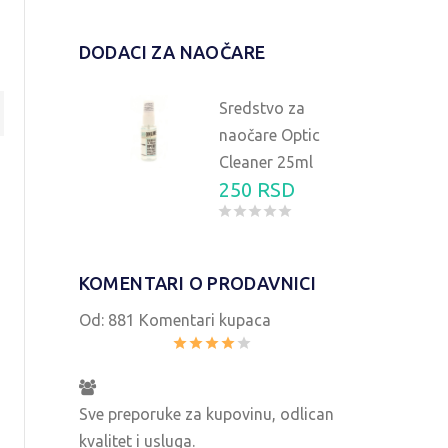
DODACI ZA NAOČARE
Sredstvo za
naočare Optic
Cleaner 25ml
250 RSD
NAOČARE ZA SUNCE AIR-FORCE AF104
NAOČA
1690 RSD
KOMENTARI O PRODAVNICI
Od:
881 Komentari kupaca
Sve preporuke za kupovinu, odlican
kvalitet i usluga.