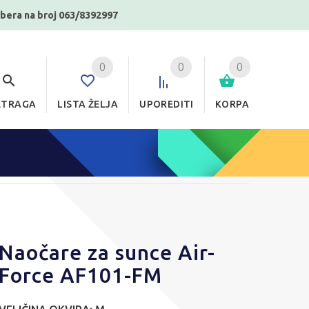
ibera na broj 063/8392997
0
0
0
ETRAGA
LISTA ŽELJA
UPOREDITI
KORPA
Naočare za sunce Air-
Force AF101-FM