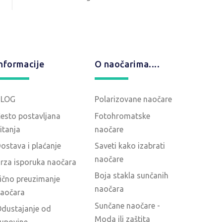
nformacije
O naočarima....
BLOG
Polarizovane naočare
esto postavljana
Fotohromatske
itanja
naočare
ostava i plaćanje
Saveti kako izabrati
naočare
rza isporuka naočara
Boja stakla sunčanih
ično preuzimanje
naočara
aočara
Sunčane naočare -
dustajanje od
Moda ili zaštita