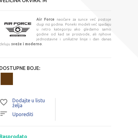
VELIČINA OKVIRA:
M
Air Force
naočare za sunce već postoje
dugi niz godina. Poneki modeli već spadaju
u retro kategoriju ako gledamo samo
godine od kad se proizvode, ali njihove
jednostavne i
unikatne
linije i dan danas
deluju
sveže i moderno
.
DOSTUPNE BOJE:
Dodajte u listu
želja
Uporediti
Rasprodato