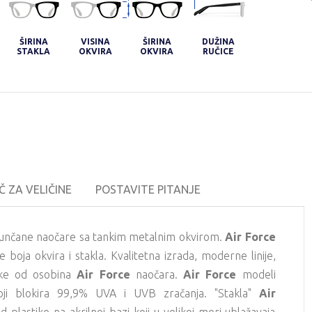
ŠIRINA
VISINA
ŠIRINA
DUŽINA
STAKLA
OKVIRA
OKVIRA
RUČICE
Č ZA VELIČINE
POSTAVITE PITANJE
sunčane naočare sa tankim metalnim okvirom.
Air Force
 boja okvira i stakla. Kvalitetna izrada, moderne linije,
ke od osobina
Air Force
naočara.
Air Force
modeli
oji blokira 99,9% UVA i UVB zračanja. "Stakla"
Air