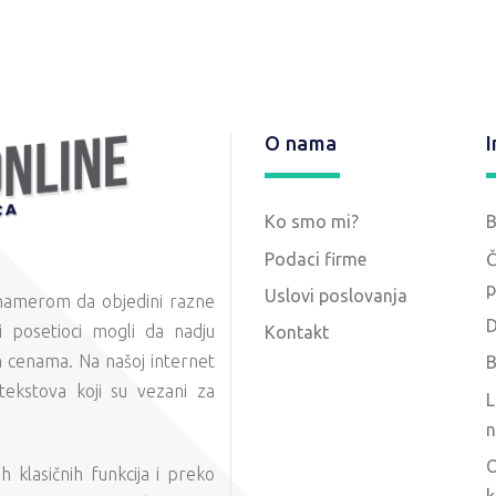
O nama
I
Ko smo mi?
Podaci firme
Č
p
Uslovi poslovanja
 namerom da objedini razne
D
 posetioci mogli da nadju
Kontakt
m cenama. Na našoj internet
B
tekstova koji su vezani za
L
n
O
 klasičnih funkcija i preko