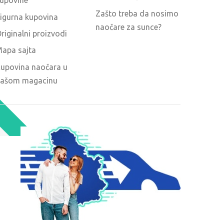
upovine
Zašto treba da nosimo
igurna kupovina
naočare za sunce?
riginalni proizvodi
apa sajta
upovina naočara u
ašom magacinu
O