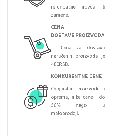
refundacije novca ili
zamene.
CENA
DOSTAVE PROIZVODA
Cena za dostavu
naručenih proizvoda je
480RSD.
KONKURENTNE CENE
Originalni proizvodi i
oprema, niže cene i do
50% nego u
maloprodaji.