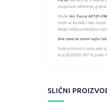
Force
naočara su izrađena od 
mogućnost oštećenja, grebanj
Model
Air Force
AF101-F
može se koristiti i kao modn
dobija zaštitna tekstilna vreći
Sve cene na ovom sajtu isk
Svaki proizvod u našoj web p
broj 063/8392-997 ili preko F
SLIČNI PROIZVO