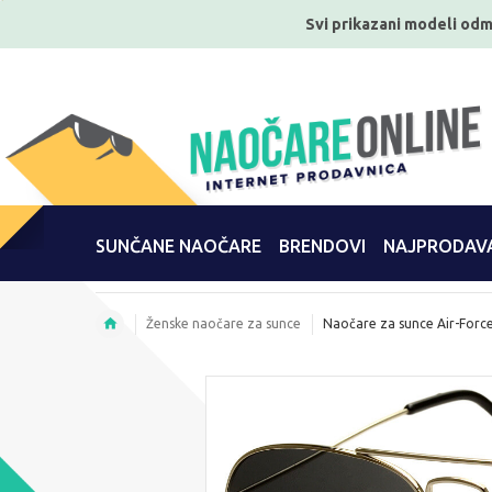
Svi prikazani modeli odm
SUNČANE NAOČARE
BRENDOVI
NAJPRODAVA
Ženske naočare za sunce
Naočare za sunce Air-Forc