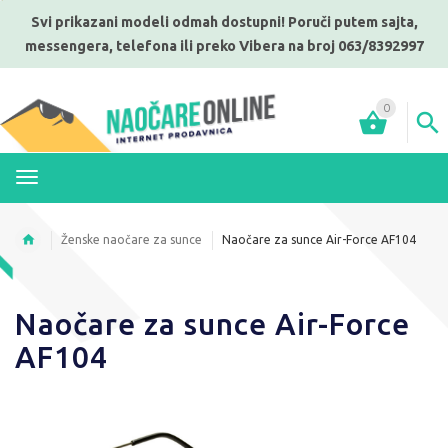
Svi prikazani modeli odmah dostupni! Poruči putem sajta,
messengera, telefona ili preko Vibera na broj 063/8392997
0
MENI
Ženske naočare za sunce
Naočare za sunce Air-Force AF104
Naočare za sunce Air-Force
AF104