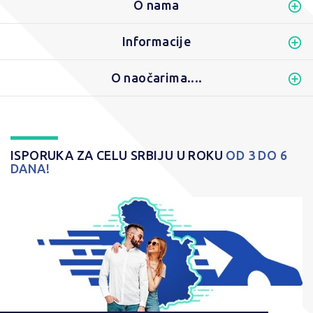
O nama
Informacije
O naočarima....
ISPORUKA ZA CELU SRBIJU U ROKU
OD 3 DO 6
DANA!