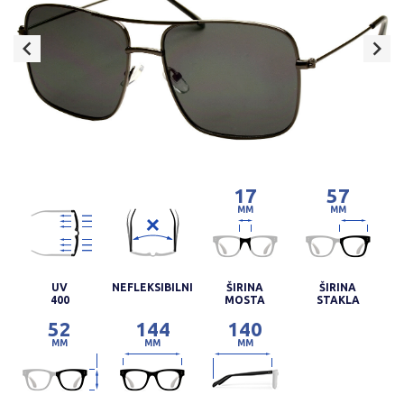
17
57
MM
MM
UV
NEFLEKSIBILNI
ŠIRINA
ŠIRINA
400
MOSTA
STAKLA
52
144
140
MM
MM
MM