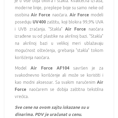
je u više boja okvira i stakla. Kvalitetna izrada,
moderne linije, preplepe boje su samo neke od
osobina
Air Force
naočara.
Air Force
modeli
poseduju
UV400
zaštitu, koji blokira 99,9% UVA
i UVB zračanja. "Stakla"
Air Force
naočara
izrađene su od plastike na akrilnoj bazi. "Stakla"
na akrilnoj bazi u velikoj meri ublažavaju
mogućnost oštećenja, grebanja "stakla" tokom
korišćenja naočara.
Model
Air Force AF104
savršen je za
svakodnevno korišćenje ali može se koristiti i
kao modni aksesoar. Sa svakim naručenim
Air
Force
naočarem se dobija zaštitna tekstilna
vrećica.
Sve cene na ovom sajtu iskazane su u
dinarima. PDV je uračunat u cenu.