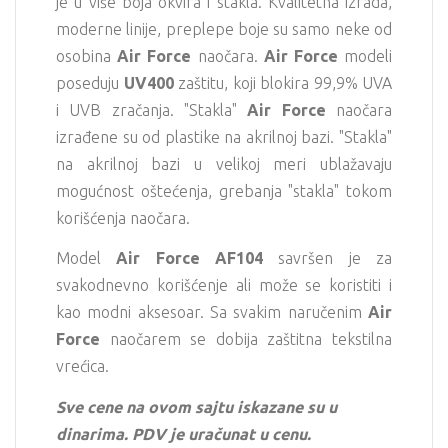
je u više boja okvira i stakla. Kvalitetna izrada,
moderne linije, preplepe boje su samo neke od
osobina
Air Force
naočara.
Air Force
modeli
poseduju
UV400
zaštitu, koji blokira 99,9% UVA
i UVB zračanja. "Stakla"
Air Force
naočara
izrađene su od plastike na akrilnoj bazi. "Stakla"
na akrilnoj bazi u velikoj meri ublažavaju
mogućnost oštećenja, grebanja "stakla" tokom
korišćenja naočara.
Model
Air Force AF104
savršen je za
svakodnevno korišćenje ali može se koristiti i
kao modni aksesoar. Sa svakim naručenim
Air
Force
naočarem se dobija zaštitna tekstilna
vrećica.
Sve cene na ovom sajtu iskazane su u
dinarima. PDV je uračunat u cenu.