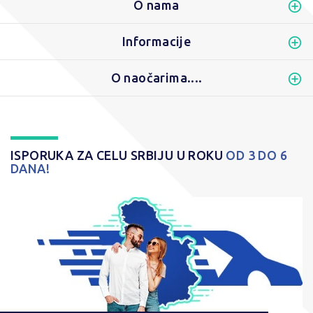
O nama
Informacije
O naočarima....
ISPORUKA ZA CELU SRBIJU U ROKU
OD 3 DO 6
DANA!