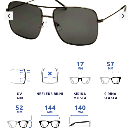
17
57
MM
MM
UV
NEFLEKSIBILNI
ŠIRINA
ŠIRINA
400
MOSTA
STAKLA
52
144
140
MM
MM
MM