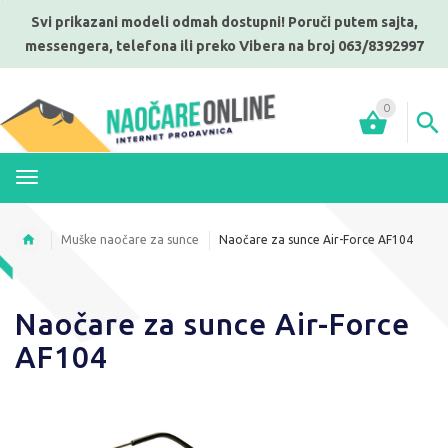
Svi prikazani modeli odmah dostupni! Poruči putem sajta,
messengera, telefona ili preko Vibera na broj 063/8392997
0
MENI
Muške naočare za sunce
Naočare za sunce Air-Force AF104
Naočare za sunce Air-Force
AF104