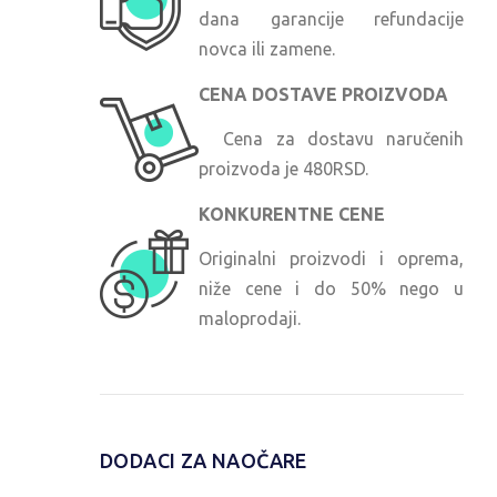
dana garancije refundacije
novca ili zamene.
CENA DOSTAVE PROIZVODA
Cena za dostavu naručenih
proizvoda je 480RSD.
KONKURENTNE CENE
Originalni proizvodi i oprema,
niže cene i do 50% nego u
maloprodaji.
DODACI ZA NAOČARE