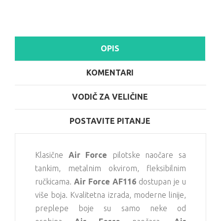
OPIS
KOMENTARI
VODIČ ZA VELIČINE
POSTAVITE PITANJE
Klasične
Air Force
pilotske naočare sa
tankim, metalnim okvirom, fleksibilnim
ručkicama.
Air Force AF116
dostupan je u
više boja. Kvalitetna izrada, moderne linije,
preplepe boje su samo neke od