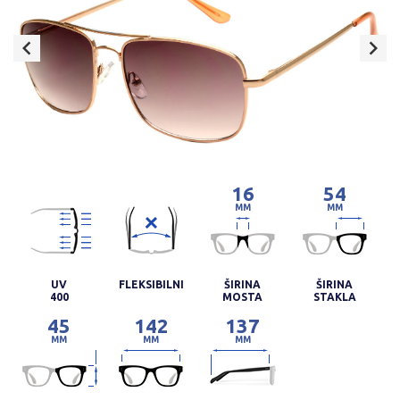
16
54
MM
MM
UV
FLEKSIBILNI
ŠIRINA
ŠIRINA
400
MOSTA
STAKLA
45
142
137
MM
MM
MM