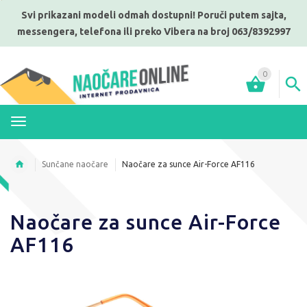
Svi prikazani modeli odmah dostupni! Poruči putem sajta,
messengera, telefona ili preko Vibera na broj 063/8392997
0
MENI
Sunčane naočare
Naočare za sunce Air-Force AF116
Naočare za sunce Air-Force
AF116