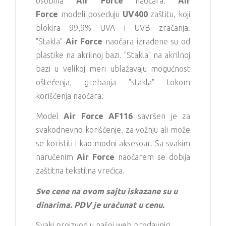
osobina
Air Force
naočara.
Air
Force
modeli poseduju
UV400
zaštitu, koji
blokira 99,9% UVA i UVB zračanja.
"Stakla"
Air Force
naočara izrađene su od
plastike na akrilnoj bazi. "Stakla" na akrilnoj
bazi u velikoj meri ublažavaju mogućnost
oštećenja, grebanja "stakla" tokom
korišćenja naočara.
Model
Air Force AF116
savršen je za
svakodnevno korišćenje, za vožnju ali može
se koristiti i kao modni aksesoar. Sa svakim
naručenim
Air Force
naočarem se dobija
zaštitna tekstilna vrećica.
Sve cene na ovom sajtu iskazane su u
dinarima. PDV je uračunat u cenu.
Svaki proizvod u našoj web prodavnici