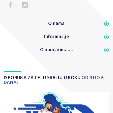
O nama
Informacije
O naočarima....
ISPORUKA ZA CELU SRBIJU U ROKU
OD 3 DO 6
DANA!