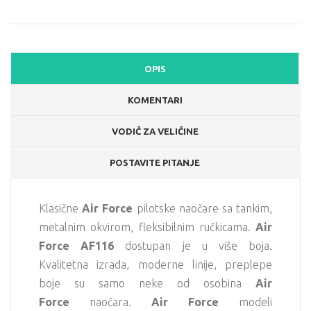
OPIS
KOMENTARI
VODIČ ZA VELIČINE
POSTAVITE PITANJE
Klasične
Air Force
pilotske naočare sa tankim,
metalnim okvirom, fleksibilnim ručkicama.
Air
Force AF116
dostupan je u više boja.
Kvalitetna izrada, moderne linije, preplepe
boje su samo neke od osobina
Air
Force
naočara.
Air Force
modeli