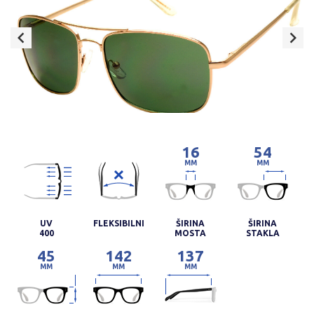
16
54
MM
MM
UV
FLEKSIBILNI
ŠIRINA
ŠIRINA
400
MOSTA
STAKLA
45
142
137
MM
MM
MM