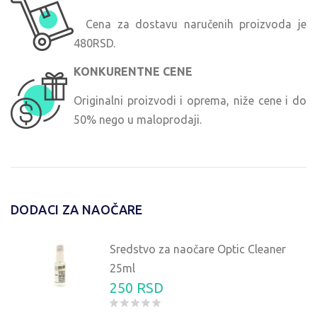
Cena za dostavu naručenih proizvoda je
480RSD.
KONKURENTNE CENE
Originalni proizvodi i oprema, niže cene i do
50% nego u maloprodaji.
DODACI ZA NAOČARE
Sredstvo za naočare Optic Cleaner
25ml
250 RSD