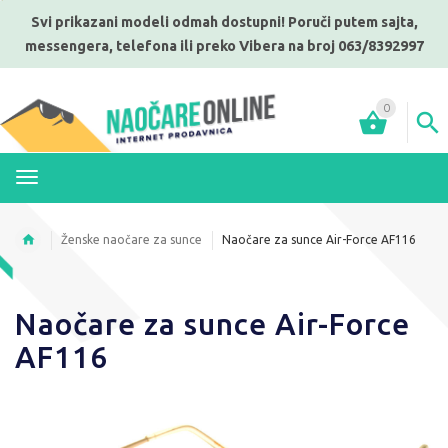
Svi prikazani modeli odmah dostupni! Poruči putem sajta,
messengera, telefona ili preko Vibera na broj 063/8392997
0
MENI
Ženske naočare za sunce
Naočare za sunce Air-Force AF116
Naočare za sunce Air-Force
AF116