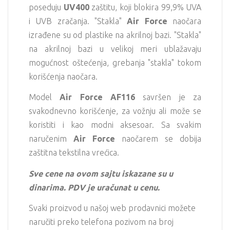
poseduju
UV400
zaštitu, koji blokira 99,9% UVA
i UVB zračanja. "Stakla"
Air Force
naočara
izrađene su od plastike na akrilnoj bazi. "Stakla"
na akrilnoj bazi u velikoj meri ublažavaju
mogućnost oštećenja, grebanja "stakla" tokom
korišćenja naočara.
Model
Air Force AF116
savršen je za
svakodnevno korišćenje, za vožnju ali može se
koristiti i kao modni aksesoar. Sa svakim
naručenim
Air Force
naočarem se dobija
zaštitna tekstilna vrećica.
Sve cene na ovom sajtu iskazane su u
dinarima. PDV je uračunat u cenu.
Svaki proizvod u našoj web prodavnici možete
naručiti preko telefona pozivom na broj