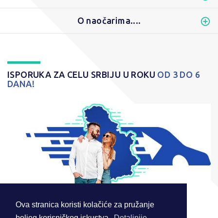
O naočarima....
ISPORUKA ZA CELU SRBIJU U ROKU
OD 3 DO 6
DANA!
Ova stranica koristi kolačiće za pružanje
boljeg korisničkog iskustva.
Detaljnije