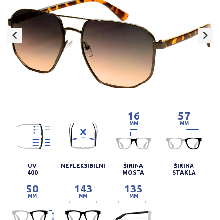
16
57
MM
MM
UV
NEFLEKSIBILNI
ŠIRINA
ŠIRINA
400
MOSTA
STAKLA
50
143
135
MM
MM
MM