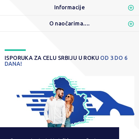
Informacije
O naočarima....
ISPORUKA ZA CELU SRBIJU U ROKU
OD 3 DO 6
DANA!