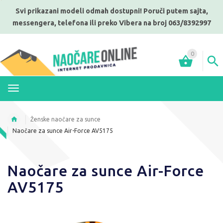
Svi prikazani modeli odmah dostupni! Poruči putem sajta,
messengera, telefona ili preko Vibera na broj 063/8392997
0
MENI
Ženske naočare za sunce
Naočare za sunce Air-Force AV5175
Naočare za sunce Air-Force
AV5175