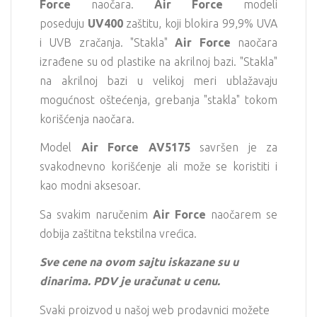
Force
naočara.
Air Force
modeli
poseduju
UV400
zaštitu, koji blokira 99,9% UVA
i UVB zračanja. "Stakla"
Air Force
naočara
izrađene su od plastike na akrilnoj bazi. "Stakla"
na akrilnoj bazi u velikoj meri ublažavaju
mogućnost oštećenja, grebanja "stakla" tokom
korišćenja naočara.
Model
Air Force AV5175
savršen je za
svakodnevno korišćenje ali može se koristiti i
kao modni aksesoar.
Sa svakim naručenim
Air Force
naočarem se
dobija zaštitna tekstilna vrećica.
Sve cene na ovom sajtu iskazane su u
dinarima. PDV je uračunat u cenu.
Svaki proizvod u našoj web prodavnici možete