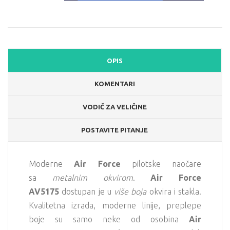
OPIS
KOMENTARI
VODIČ ZA VELIČINE
POSTAVITE PITANJE
Moderne
Air Force
pilotske naočare
sa
metalnim okvirom
.
Air Force
AV5175
dostupan je u
više boja
okvira i stakla.
Kvalitetna izrada, moderne linije, preplepe
boje su samo neke od osobina
Air