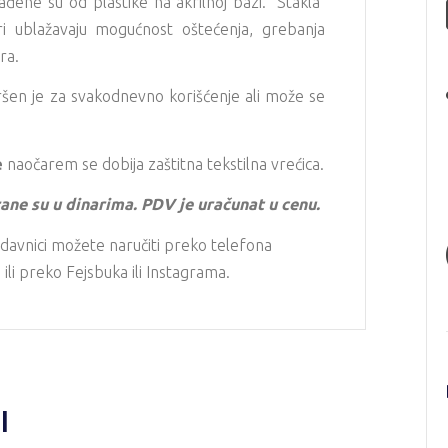
đene su od plastike na akrilnoj bazi. "Stakla"
ri ublažavaju mogućnost oštećenja, grebanja
ra.
šen je za svakodnevno korišćenje ali može se
e
naočarem se dobija zaštitna tekstilna vrećica.
ane su u dinarima. PDV je uračunat u cenu.
davnici možete naručiti preko telefona
li preko Fejsbuka ili Instagrama.
I