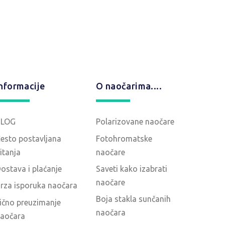
nformacije
O naočarima....
BLOG
Polarizovane naočare
esto postavljana
Fotohromatske
itanja
naočare
ostava i plaćanje
Saveti kako izabrati
naočare
rza isporuka naočara
Boja stakla sunčanih
ično preuzimanje
naočara
aočara