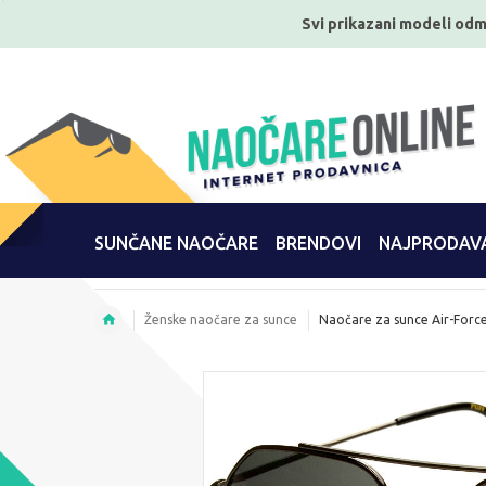
Svi prikazani modeli odm
SUNČANE NAOČARE
BRENDOVI
NAJPRODAVA
Ženske naočare za sunce
Naočare za sunce Air-Forc