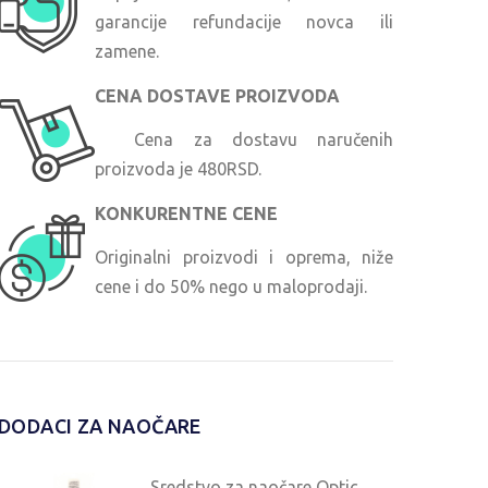
garancije refundacije novca ili
zamene.
CENA DOSTAVE PROIZVODA
Cena za dostavu naručenih
proizvoda je 480RSD.
KONKURENTNE CENE
Originalni proizvodi i oprema, niže
cene i do 50% nego u maloprodaji.
DODACI ZA NAOČARE
Sredstvo za naočare Optic