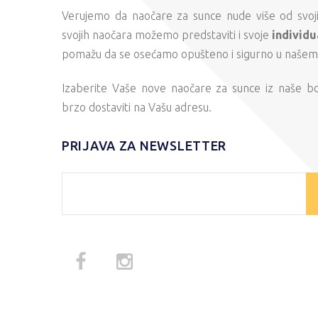
Verujemo da naočare za sunce nude više od svojih
svojih naočara možemo predstaviti i svoje
individu
pomažu da se osećamo opušteno i sigurno u našem s
Izaberite Vaše nove naočare za sunce iz naše b
brzo dostaviti na Vašu adresu.
PRIJAVA ZA NEWSLETTER