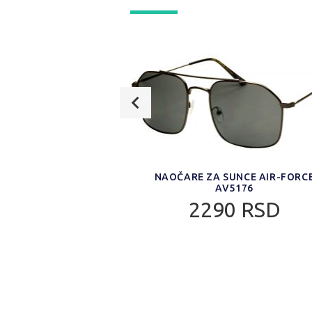
E AIR-FORCE AF116
NAOČARE ZA SUNCE AIR-FORC
AV5176
0 RSD
2290 RSD