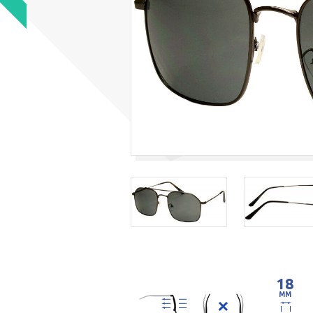
18
MM