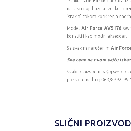
"Stakla"
Air Force
naočara izra
na akrilnoj bazi u velikoj me
"stakla" tokom korišćenja naoča
Model
Air Force AV5176
savr
koristiti i kao modni aksesoar.
Sa svakim naručenim
Air Forc
Sve cene na ovom sajtu iskaz
Svaki proizvod u našoj web pro
pozivom na broj 063/8392-997 i
SLIČNI PROIZVOD