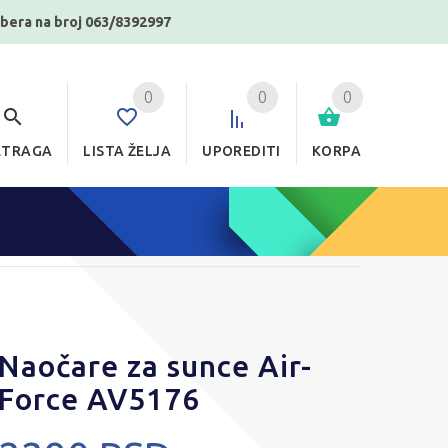
ibera na broj 063/8392997
0
0
0
ETRAGA
LISTA ŽELJA
UPOREDITI
KORPA
Naočare za sunce Air-
Force AV5176