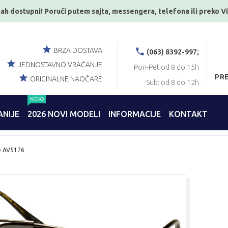
ah dostupni! Poruči putem sajta, messengera, telefona ili preko V
BRZA DOSTAVA
(063) 8392-997;
JEDNOSTAVNO VRAĆANJE
Pon-Pet od 8 do 15h
PR
ORIGINALNE NAOČARE
Sub: od 8 do 12h
NOVO
NIJE
2026 NOVI MODELI
INFORMACIJE
KONTAKT
e AV5176