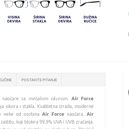
VISINA
ŠIRINA
ŠIRINA
DUŽINA
OKVIRA
STAKLA
OKVIRA
RUČICE
ELIČINE
POSTAVITE PITANJE
e naočare sa
metalnim okvirom
.
Air Force
ja
okvira i stakla. Kvalitetna izrada, moderne
mo neke od osobina
Air Force
naočara.
Air
zaštitu, koji blokira 99,9% UVA i UVB zračanja.