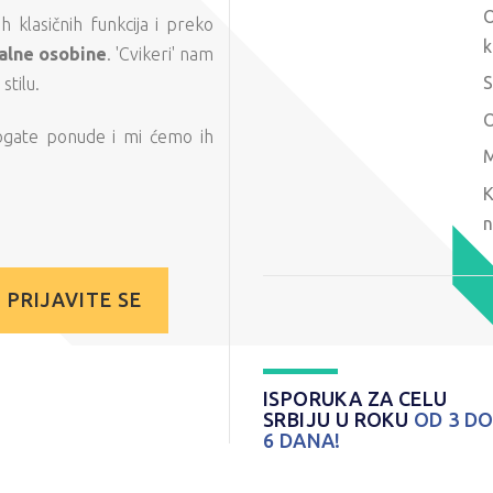
O
 klasičnih funkcija i preko
k
alne osobine
. 'Cvikeri' nam
S
tilu.
O
ogate ponude i mi ćemo ih
M
K
n
PRIJAVITE SE
ISPORUKA ZA CELU
SRBIJU U ROKU
OD 3 D
6 DANA!