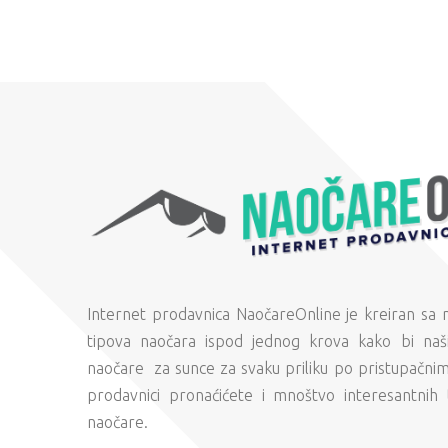
Internet prodavnica NaočareOnline je kreiran sa
tipova naočara ispod jednog krova kako bi naši
naočare za sunce za svaku priliku po pristupačni
prodavnici pronaćićete i mnoštvo interesantnih 
naočare.