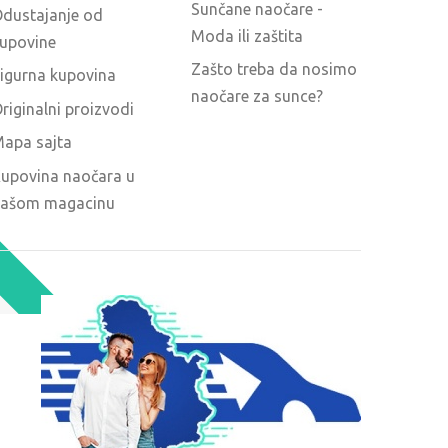
Sunčane naočare -
dustajanje od
Moda ili zaštita
upovine
Zašto treba da nosimo
igurna kupovina
naočare za sunce?
riginalni proizvodi
apa sajta
upovina naočara u
ašom magacinu
O