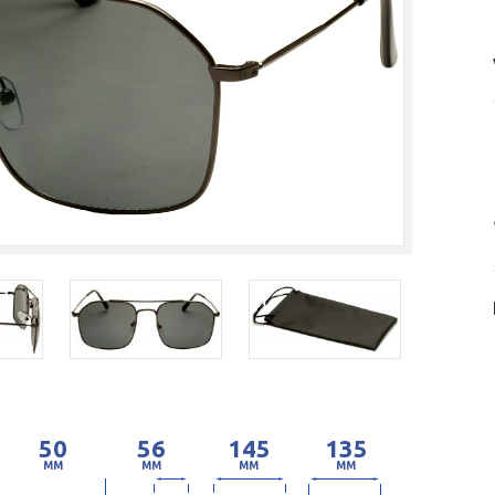
50
56
145
135
MM
MM
MM
MM