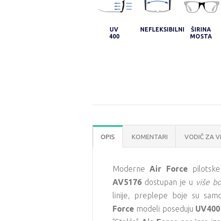
UV
NEFLEKSIBILNI
ŠIRINA
400
MOSTA
OPIS
KOMENTARI
VODIČ ZA V
Moderne
Air Force
pilotsk
AV5176
dostupan je u
više bo
linije, preplepe boje su sa
Force
modeli poseduju
UV400