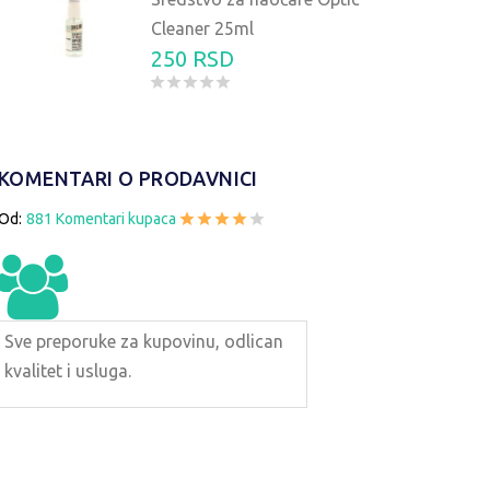
Cleaner 25ml
250 RSD
KOMENTARI O PRODAVNICI
Od:
881 Komentari kupaca
ARE ZA SUNCE AIR-FORCE AF104
NAOČARE ZA SUNCE A
1690 RSD
1690 
Sve preporuke za kupovinu, odlican
kvalitet i usluga.