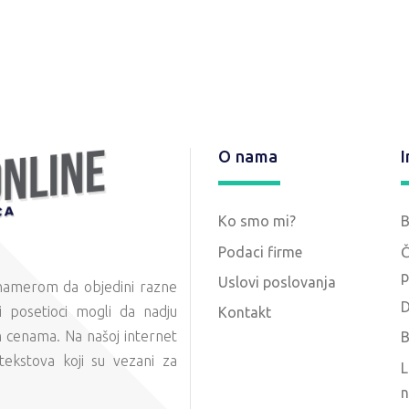
O nama
I
Ko smo mi?
Podaci firme
Č
p
Uslovi poslovanja
 namerom da objedini razne
D
 posetioci mogli da nadju
Kontakt
m cenama. Na našoj internet
B
tekstova koji su vezani za
L
n