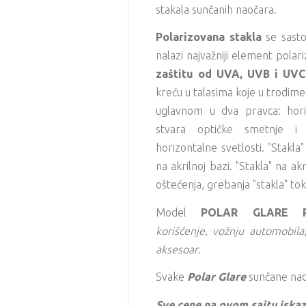
stakala sunčanih naočara.
Polarizovana stakla
se sasto
nalazi najvažniji element polariz
zaštitu od UVA, UVB i UVC
kreću u talasima koje u trodime
uglavnom u dva pravca: horiz
stvara optičke smetnje i za
horizontalne svetlosti. "Stakla
na akrilnoj bazi. "Stakla" na a
oštećenja, grebanja "stakla" to
Model
POLAR GLARE P
korišćenje
,
vožnju automobila
aksesoar
.
Svake
Polar Glare
sunčane naoč
Sve cene na ovom sajtu iskaz