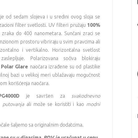
je od sedam slojeva i u sredini ovog sloja se
acioni filter svetlosti. UV filteri pružaju
100%
zraka do 400 nanometara. Sunčani zraci se
nzionom prostoru vibriraju u svim pravcima ali
ontalno i vertikalno. Horizontalna svetlost
slepljuje. Polarizovana sočiva blokiraju
"
Polar Glare
naočara izrađene su od plastike
krilnoj bazi u velikoj meri ublažavaju mogućnost
kom korišćenja naočara.
G4000D
je savršen za
svakodnevno
,
putovanja
ali može se koristiti i kao
modni
ale šaljemo sa originalnim dodatcima.
ane su u dinarima. PDV je uračunat u cenu.