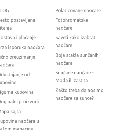
BLOG
Polarizovane naočare
esto postavljana
Fotohromatske
itanja
naočare
ostava i plaćanje
Saveti kako izabrati
naočare
rza isporuka naočara
Boja stakla sunčanih
ično preuzimanje
naočara
aočara
Sunčane naočare -
dustajanje od
Moda ili zaštita
upovine
Zašto treba da nosimo
igurna kupovina
naočare za sunce?
riginalni proizvodi
apa sajta
upovina naočara u
ašom magacinu