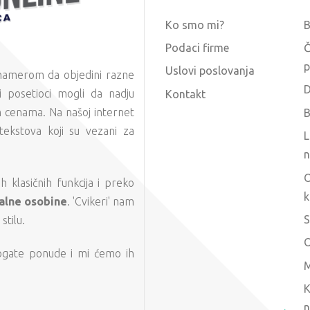
Ko smo mi?
Podaci firme
Č
p
Uslovi poslovanja
 namerom da objedini razne
D
 posetioci mogli da nadju
Kontakt
m cenama. Na našoj internet
B
tekstova koji su vezani za
L
n
O
 klasičnih funkcija i preko
k
alne osobine
. 'Cvikeri' nam
S
tilu.
O
ogate ponude i mi ćemo ih
M
K
n