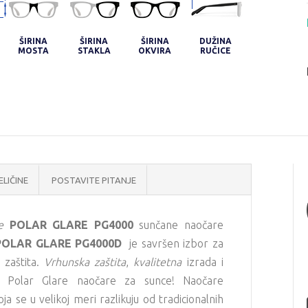
ŠIRINA
ŠIRINA
ŠIRINA
DUŽINA
MOSTA
STAKLA
OKVIRA
RUČICE
ELIČINE
POSTAVITE PITANJE
e
POLAR GLARE PG4000
sunčane naočare
POLAR GLARE PG4000D
je savršen izbor za
 zaštita.
Vrhunska zaštita
,
kvalitetna
izrada i
 Polar Glare
naočare za sunce! Naočare
ja se u velikoj meri razlikuju od tradicionalnih