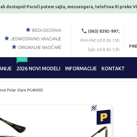
ah dostupni! Poruči putem sajta, messengera, telefona ili preko V
BRZA DOSTAVA
(063) 8392-997;
JEDNOSTAVNO VRAĆANJE
Pon-Pet od 8 do 15h
PR
ORIGINALNE NAOČARE
Sub: od 8 do 12h
NOVO
NIJE
2026 NOVI MODELI
INFORMACIJE
KONTAKT
unce Polar Glare PG4000D