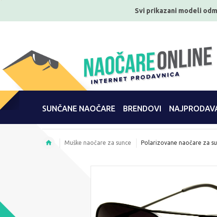
Svi prikazani modeli odm
SUNČANE NAOČARE
BRENDOVI
NAJPRODAVA
Muške naočare za sunce
Polarizovane naočare za s