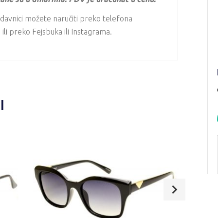
davnici možete naručiti preko telefona
li preko Fejsbuka ili Instagrama.
I