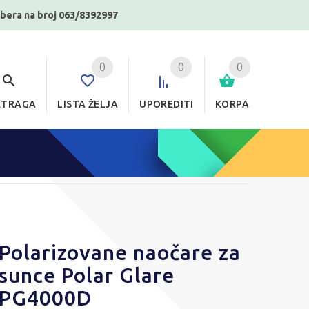
ibera na broj 063/8392997
0
0
0
ETRAGA
LISTA ŽELJA
UPOREDITI
KORPA
Polarizovane naočare za
sunce Polar Glare
PG4000D