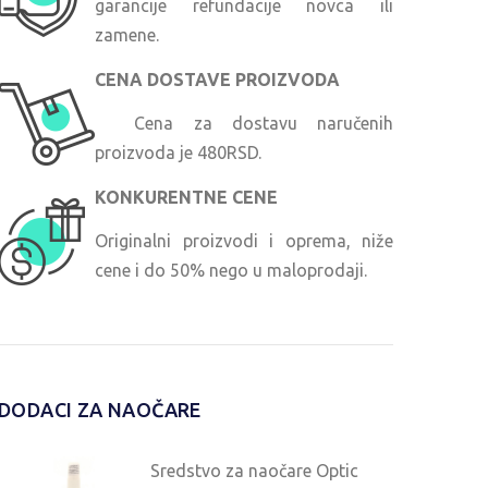
garancije refundacije novca ili
zamene.
CENA DOSTAVE PROIZVODA
Cena za dostavu naručenih
proizvoda je 480RSD.
KONKURENTNE CENE
Originalni proizvodi i oprema, niže
cene i do 50% nego u maloprodaji.
DODACI ZA NAOČARE
Sredstvo za naočare Optic