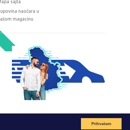
apa sajta
upovina naočara u
ašom magacinu
O
Prihvatam