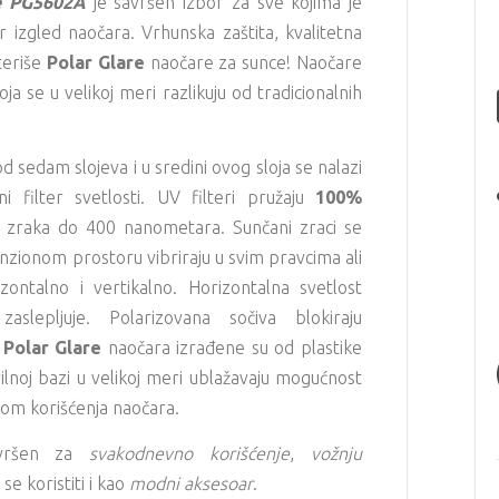
e PG5602A
je savršen izbor za sve kojima je
r izgled naočara. Vrhunska zaštita, kvalitetna
kteriše
Polar Glare
naočare za sunce! Naočare
ja se u velikoj meri razlikuju od tradicionalnih
d sedam slojeva i u sredini ovog sloja se nalazi
ni filter svetlosti. UV filteri pružaju
100%
zraka do 400 nanometara. Sunčani zraci se
nzionom prostoru vibriraju u svim pravcima ali
ontalno i vertikalno. Horizontalna svetlost
slepljuje. Polarizovana sočiva blokiraju
"
Polar Glare
naočara izrađene su od plastike
krilnoj bazi u velikoj meri ublažavaju mogućnost
kom korišćenja naočara.
vršen za
svakodnevno korišćenje
,
vožnju
se koristiti i kao
modni aksesoar
.