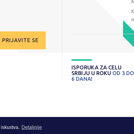
M
K
n
PRIJAVITE SE
ISPORUKA ZA CELU
SRBIJU U ROKU
OD 3 D
6 DANA!
 iskustva.
Detaljnije