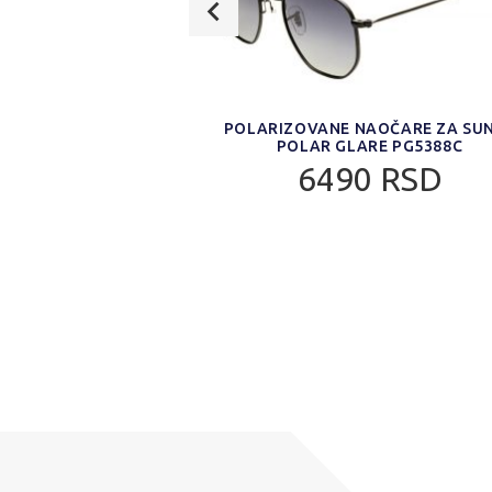
NAOČARE ZA SUNCE
POLARIZOVANE NAOČARE ZA SU
ARE PG5274B
POLAR GLARE PG5388C
0 RSD
6490 RSD