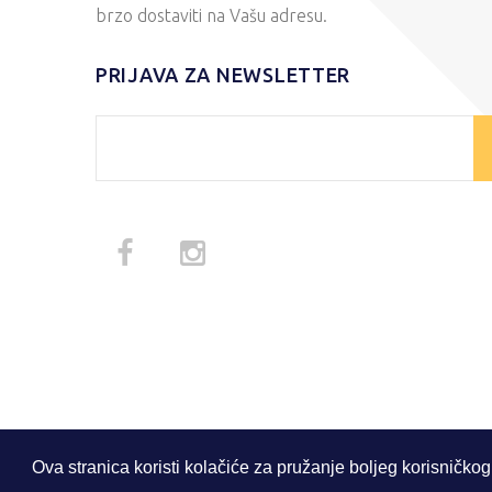
brzo dostaviti na Vašu adresu.
PRIJAVA ZA NEWSLETTER
Ova stranica koristi kolačiće za pružanje boljeg korisničkog
© 2026 . Sva prava zadržana.