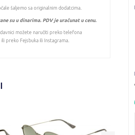
ale šaljemo sa originalnim dodatcima.
ane su u dinarima. PDV je uračunat u cenu.
davnici možete naručiti preko telefona
li preko Fejsbuka ili Instagrama.
I