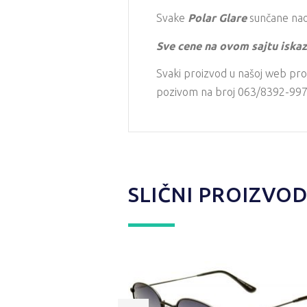
Svake
Polar Glare
sunčane naoč
Sve cene na ovom sajtu iskaz
Svaki proizvod u našoj web pro
pozivom na broj 063/8392-997 i
SLIČNI PROIZVOD