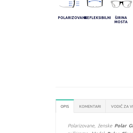
POLARIZOVANE
NEFLEKSIBILNI
ŠIRINA
MOSTA
OPIS
KOMENTARI
VODIČ ZA V
Polarizovane, ženske
Polar G