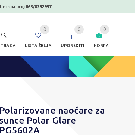
ibera na broj 063/8392997
0
0
0
ETRAGA
LISTA ŽELJA
UPOREDITI
KORPA
Polarizovane naočare za
sunce Polar Glare
PG5602A