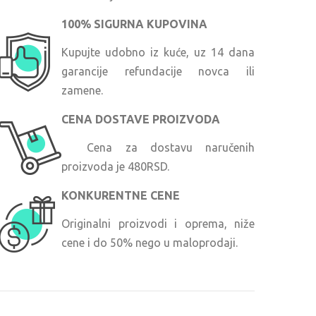
100% SIGURNA KUPOVINA
Kupujte udobno iz kuće, uz 14 dana
garancije refundacije novca ili
zamene.
CENA DOSTAVE PROIZVODA
Cena za dostavu naručenih
proizvoda je 480RSD.
KONKURENTNE CENE
Originalni proizvodi i oprema, niže
cene i do 50% nego u maloprodaji.