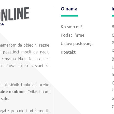
O nama
I
Ko smo mi?
Podaci firme
Č
p
Uslovi poslovanja
 namerom da objedini razne
D
 posetioci mogli da nadju
Kontakt
m cenama. Na našoj internet
B
tekstova koji su vezani za
L
n
O
 klasičnih funkcija i preko
k
alne osobine
. 'Cvikeri' nam
S
tilu.
O
ogate ponude i mi ćemo ih