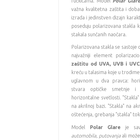
ručkicama. Model
Polar Glar
važna kvalitetna zaštita i doba
izrada i jedinstven dizajn kara
poseduju polarizovana stakla ko
stakala sunčanih naočara.
Polarizovana stakla
se sastoje o
najvažniji element polarizacio
zaštitu od UVA, UVB i UVC
kreću u talasima koje u trodime
uglavnom u dva pravca: horiz
stvara optičke smetnje i za
horizontalne svetlosti. "Stakla
na akrilnoj bazi. "Stakla" na a
oštećenja, grebanja "stakla" to
Model
Polar Glare
je sa
automobila
,
putovanja
ali može 