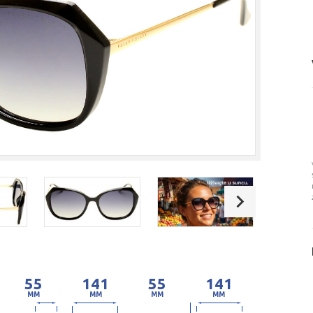
55
141
55
141
MM
MM
MM
MM