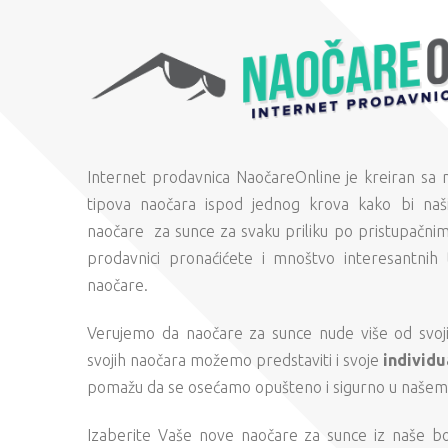
Internet prodavnica NaočareOnline je kreiran sa
tipova naočara ispod jednog krova kako bi naši
naočare za sunce za svaku priliku po pristupačni
prodavnici pronaćićete i mnoštvo interesantnih 
naočare.
Verujemo da naočare za sunce nude više od svojih
svojih naočara možemo predstaviti i svoje
individu
pomažu da se osećamo opušteno i sigurno u našem s
Izaberite Vaše nove naočare za sunce iz naše b