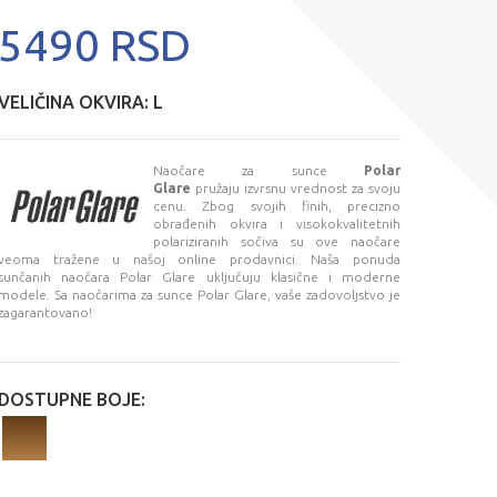
5490 RSD
VELIČINA OKVIRA:
L
Naočare za sunce
Polar
Glare
pružaju izvrsnu vrednost za svoju
cenu. Zbog svojih finih, precizno
obrađenih okvira i visokokvalitetnih
polariziranih sočiva su ove naočare
veoma tražene u našoj online prodavnici. Naša ponuda
sunčanih naočara Polar Glare uključuju klasične i moderne
modele. Sa naočarima za sunce Polar Glare, vaše zadovoljstvo je
zagarantovano!
DOSTUPNE BOJE: