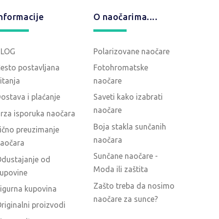
nformacije
O naočarima....
BLOG
Polarizovane naočare
esto postavljana
Fotohromatske
itanja
naočare
ostava i plaćanje
Saveti kako izabrati
naočare
rza isporuka naočara
Boja stakla sunčanih
ično preuzimanje
naočara
aočara
Sunčane naočare -
dustajanje od
Moda ili zaštita
upovine
Zašto treba da nosimo
igurna kupovina
naočare za sunce?
riginalni proizvodi