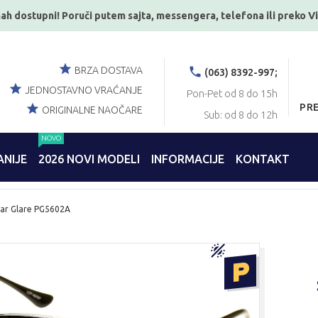
ah dostupni! Poruči putem sajta, messengera, telefona ili preko V
BRZA DOSTAVA
(063) 8392-997;
JEDNOSTAVNO VRAĆANJE
Pon-Pet od 8 do 15h
PR
ORIGINALNE NAOČARE
Sub: od 8 do 12h
NOVO
NIJE
2026 NOVI MODELI
INFORMACIJE
KONTAKT
lar Glare PG5602A