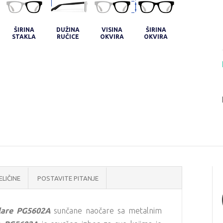
ŠIRINA
DUŽINA
VISINA
ŠIRINA
STAKLA
RUČICE
OKVIRA
OKVIRA
ELIČINE
POSTAVITE PITANJE
lare PG5602A
sunčane naočare sa metalnim