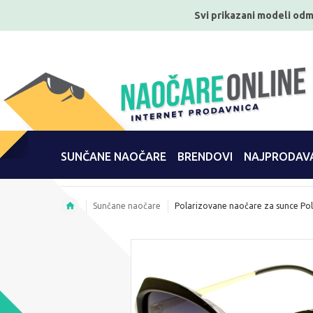
Svi prikazani modeli odm
SUNČANE NAOČARE
BRENDOVI
NAJPRODAVA
Sunčane naočare
Polarizovane naočare za sunce Po