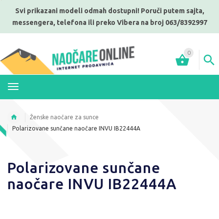
Svi prikazani modeli odmah dostupni! Poruči putem sajta,
messengera, telefona ili preko Vibera na broj 063/8392997
0
MENI
Ženske naočare za sunce
Polarizovane sunčane naočare INVU IB22444A
Polarizovane sunčane
naočare INVU IB22444A