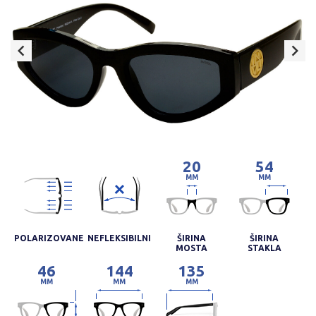
20
54
MM
MM
POLARIZOVANE
NEFLEKSIBILNI
ŠIRINA
ŠIRINA
MOSTA
STAKLA
46
144
135
MM
MM
MM