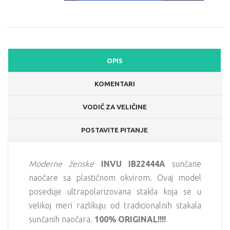
OPIS
KOMENTARI
VODIČ ZA VELIČINE
POSTAVITE PITANJE
Moderne ženske
INVU IB22444A
sunčane
naočare sa plastičnom okvirom. Ovaj model
poseduje ultrapolarizovana stakla koja se u
velikoj meri razlikuju od tradicionalnih stakala
sunčanih naočara.
100% ORIGINAL!!!!