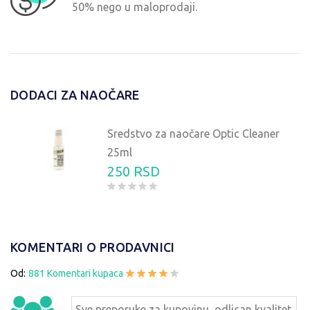
50% nego u maloprodaji.
DODACI ZA NAOČARE
Sredstvo za naočare Optic Cleaner
25ml
250 RSD
KOMENTARI O PRODAVNICI
Od:
881 Komentari kupaca
Sve preporuke za kupovinu, odlican kvalitet