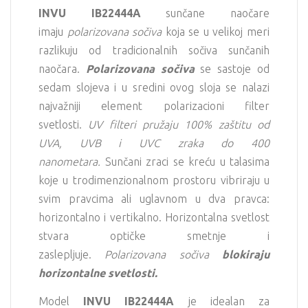
INVU
IB22444A
sunčane naočare
imaju
polarizovana sočiva
koja se u velikoj meri
razlikuju od tradicionalnih sočiva sunčanih
naočara.
Polarizovana sočiva
se sastoje od
sedam slojeva i u sredini ovog sloja se nalazi
najvažniji element polarizacioni filter
svetlosti.
UV filteri pružaju 100% zaštitu od
UVA, UVB i UVC zraka do 400
nanometara.
Sunčani zraci se kreću u talasima
koje u trodimenzionalnom prostoru vibriraju u
svim pravcima ali uglavnom u dva pravca:
horizontalno i vertikalno. Horizontalna svetlost
stvara optičke smetnje i
zaslepljuje.
Polarizovana sočiva
blokiraju
horizontalne svetlosti.
Model
INVU
IB22444A
je idealan za