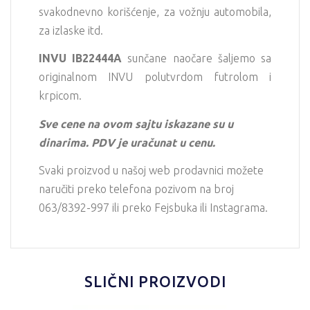
svakodnevno korišćenje, za vožnju automobila,
za izlaske itd.
INVU
IB22444A
sunčane naočare šaljemo sa
originalnom INVU polutvrdom futrolom i
krpicom.
Sve cene na ovom sajtu iskazane su u
dinarima. PDV je uračunat u cenu.
Svaki proizvod u našoj web prodavnici možete
naručiti preko telefona pozivom na broj
063/8392-997 ili preko Fejsbuka ili Instagrama.
SLIČNI PROIZVODI