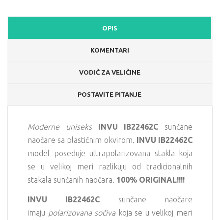
OPIS
KOMENTARI
VODIČ ZA VELIČINE
POSTAVITE PITANJE
Moderne uniseks
INVU IB22462C
sunčane
naočare sa plastičnim okvirom.
INVU
IB22462C
model poseduje ultrapolarizovana stakla koja
se u velikoj meri razlikuju od tradicionalnih
stakala sunčanih naočara.
100% ORIGINAL!!!!
INVU
IB22462C
sunčane naočare
imaju
polarizovana sočiva
koja se u velikoj meri