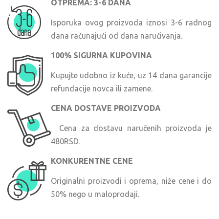
OTPREMA: 3-6 DANA
Isporuka ovog proizvoda iznosi 3-6 radnog
dana računajući od dana naručivanja.
100% SIGURNA KUPOVINA
Kupujte udobno iz kuće, uz 14 dana garancije
refundacije novca ili zamene.
CENA DOSTAVE PROIZVODA
Cena za dostavu naručenih proizvoda je
480RSD.
KONKURENTNE CENE
Originalni proizvodi i oprema, niže cene i do
50% nego u maloprodaji.