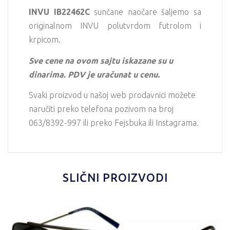
INVU
IB22462C
sunčane naočare šaljemo sa
originalnom INVU polutvrdom futrolom i
krpicom.
Sve cene na ovom sajtu iskazane su u
dinarima. PDV je uračunat u cenu.
Svaki proizvod u našoj web prodavnici možete
naručiti preko telefona pozivom na broj
063/8392-997 ili preko Fejsbuka ili Instagrama.
SLIČNI PROIZVODI