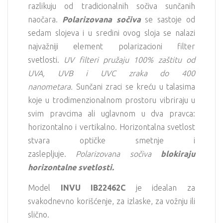
razlikuju od tradicionalnih sočiva sunčanih
naočara.
Polarizovana sočiva
se sastoje od
sedam slojeva i u sredini ovog sloja se nalazi
najvažniji element polarizacioni filter
svetlosti.
UV filteri pružaju 100% zaštitu od
UVA, UVB i UVC zraka do 400
nanometara.
Sunčani zraci se kreću u talasima
koje u trodimenzionalnom prostoru vibriraju u
svim pravcima ali uglavnom u dva pravca:
horizontalno i vertikalno. Horizontalna svetlost
stvara optičke smetnje i
zaslepljuje.
Polarizovana sočiva
blokiraju
horizontalne svetlosti.
Model
INVU
IB22462C
je idealan za
svakodnevno korišćenje, za izlaske, za vožnju ili
slično.