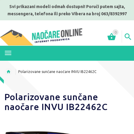
Svi prikazani modeli odmah dostupni! Poruči putem sajta,
messengera, telefona ili preko Vibera na broj 063/8392997
0
MENI
Polarizovane sunčane naočare INVU IB22462C
Polarizovane sunčane
naočare INVU IB22462C