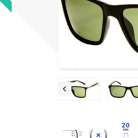
20
MM