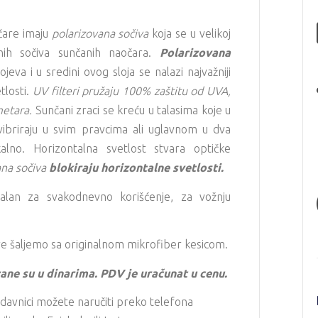
čare imaju
polarizovana sočiva
koja se u velikoj
lnih sočiva sunčanih naočara.
Polarizovana
eva i u sredini ovog sloja se nalazi najvažniji
tlosti.
UV filteri pružaju 100% zaštitu od UVA,
etara.
Sunčani zraci se kreću u talasima koje u
ibriraju u svim pravcima ali uglavnom u dva
kalno. Horizontalna svetlost stvara optičke
ana sočiva
blokiraju horizontalne svetlosti.
ealan za svakodnevno korišćenje, za vožnju
e šaljemo sa originalnom mikrofiber kesicom.
ane su u dinarima. PDV je uračunat u cenu.
davnici možete naručiti preko telefona