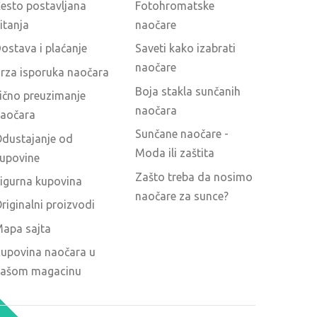
esto postavljana
Fotohromatske
itanja
naočare
ostava i plaćanje
Saveti kako izabrati
naočare
rza isporuka naočara
Boja stakla sunčanih
ično preuzimanje
naočara
aočara
Sunčane naočare -
dustajanje od
Moda ili zaštita
upovine
Zašto treba da nosimo
igurna kupovina
naočare za sunce?
riginalni proizvodi
apa sajta
upovina naočara u
ašom magacinu