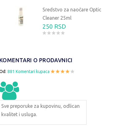
Sredstvo za naočare Optic
Cleaner 25ml
250 RSD
KOMENTARI O PRODAVNICI
Od:
881 Komentari kupaca
Sve preporuke za kupovinu, odlican
kvalitet i usluga.
ARIZOVANE SUNČANE NAOČARE
POLARIZOVANE SUN