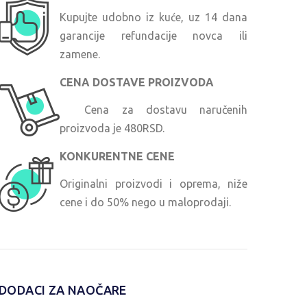
Kupujte udobno iz kuće, uz 14 dana
garancije refundacije novca ili
zamene.
CENA DOSTAVE PROIZVODA
Cena za dostavu naručenih
proizvoda je 480RSD.
KONKURENTNE CENE
Originalni proizvodi i oprema, niže
cene i do 50% nego u maloprodaji.
DODACI ZA NAOČARE