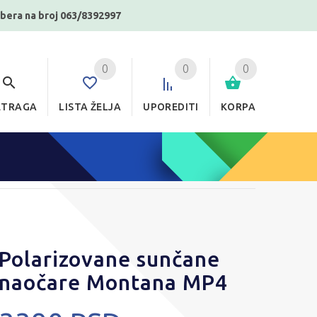
ibera na broj 063/8392997
0
0
0
ETRAGA
LISTA ŽELJA
UPOREDITI
KORPA
Polarizovane sunčane
naočare Montana MP4