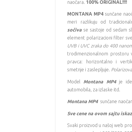
naočara.
100% ORIGINAL!!!!
MONTANA MP4
sunčane nao
meri razlikuju od tradiciona
sočiva
se sastoje od sedam sloj
element polarizacioni filter sve
UVB i UVC zraka do 400 nanom
trodimenzionalnom prostoru v
pravca: horizontalno i verti
smetnje i zaslepljuje.
Polarizov
Model
Montana MP4
je id
automobila, za izlaske itd.
Montana MP4
sunčane naočar
Sve cene na ovom sajtu iskaz
Svaki proizvod u našoj web pro