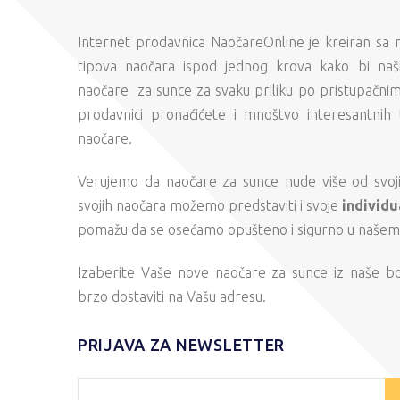
Internet prodavnica NaočareOnline je kreiran sa
tipova naočara ispod jednog krova kako bi naši
naočare za sunce za svaku priliku po pristupačni
prodavnici pronaćićete i mnoštvo interesantnih 
naočare.
Verujemo da naočare za sunce nude više od svojih
svojih naočara možemo predstaviti i svoje
individu
pomažu da se osećamo opušteno i sigurno u našem s
Izaberite Vaše nove naočare za sunce iz naše b
brzo dostaviti na Vašu adresu.
PRIJAVA ZA NEWSLETTER