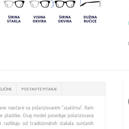
ŠIRINA
VISINA
ŠIRINA
DUŽINA
STAKLA
OKVIRA
OKVIRA
RUČICE
ELIČINE
POSTAVITE PITANJE
ane naočare sa polarizovanim "
staklima
". Ram
ne plastike. Ovaj model poseduje polarizovana
i razlikuju od tradicionalnih stakala sunčanih