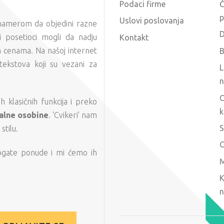
Podaci firme
Č
p
Uslovi poslovanja
 namerom da objedini razne
D
 posetioci mogli da nadju
Kontakt
m cenama. Na našoj internet
B
tekstova koji su vezani za
L
n
O
 klasičnih funkcija i preko
k
alne osobine
. 'Cvikeri' nam
S
tilu.
O
ogate ponude i mi ćemo ih
M
K
n