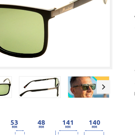
53
48
141
140
MM
MM
MM
MM