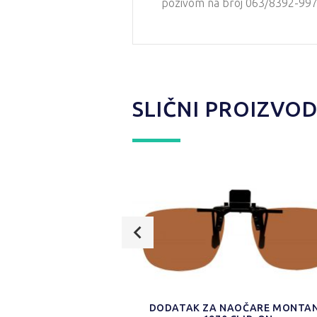
pozivom na broj 063/8392-997 i
SLIČNI PROIZVOD
SUNČANE NAOČARE
DODATAK ZA NAOČARE MONTA