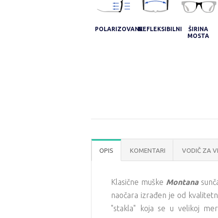
POLARIZOVANE
NEFLEKSIBILNI
ŠIRINA
MOSTA
OPIS
KOMENTARI
VODIČ ZA V
Klasične muške
Montana
sunč
naočara izrađen je od kvalitet
"stakla" koja se u velikoj mer