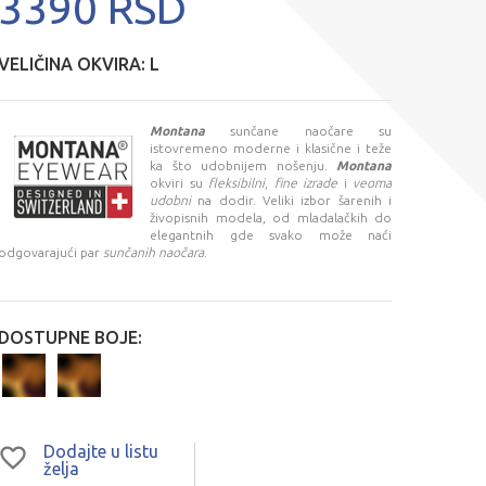
3390 RSD
VELIČINA OKVIRA:
L
Montana
sunčane naočare su
istovremeno moderne i klasične i teže
ka što udobnijem nošenju.
Montana
okviri su
fleksibilni
,
fine izrade
i
veoma
udobni
na dodir. Veliki izbor šarenih i
živopisnih modela, od mladalačkih do
elegantnih gde svako može naći
odgovarajući par
sunčanih naočara
.
DOSTUPNE BOJE:
Dodajte u listu
želja