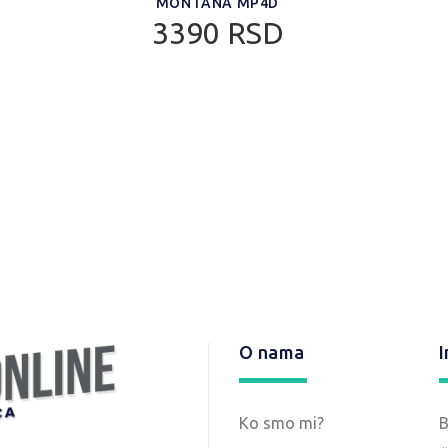
MONTANA MP4D
3390 RSD
O nama
I
Ko smo mi?