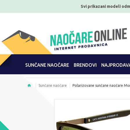
Svi prikazani modeli odm
SUNČANE NAOČARE
BRENDOVI
NAJPRODAVA
Sunčane naočare
Polarizovane sunčane naočare M