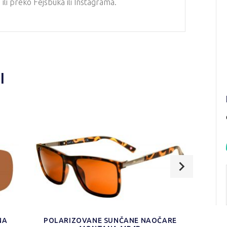
li preko Fejsbuka ili Instagrama.
I
NA
POLARIZOVANE SUNČANE NAOČARE
POL