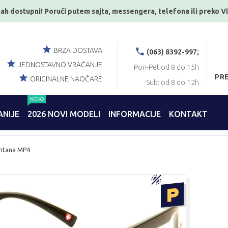
ah dostupni! Poruči putem sajta, messengera, telefona ili preko V
BRZA DOSTAVA
(063) 8392-997;
JEDNOSTAVNO VRAĆANJE
Pon-Pet od 8 do 15h
PR
ORIGINALNE NAOČARE
Sub: od 8 do 12h
NOVO
NIJE
2026 NOVI MODELI
INFORMACIJE
KONTAKT
ontana MP4