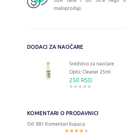
niže cene i do 50% nego u
maloprodaji.
DODACI ZA NAOČARE
Sredstvo za naočare
Optic Cleaner 25ml
250 RSD
KOMENTARI O PRODAVNICI
Od:
881 Komentari kupaca