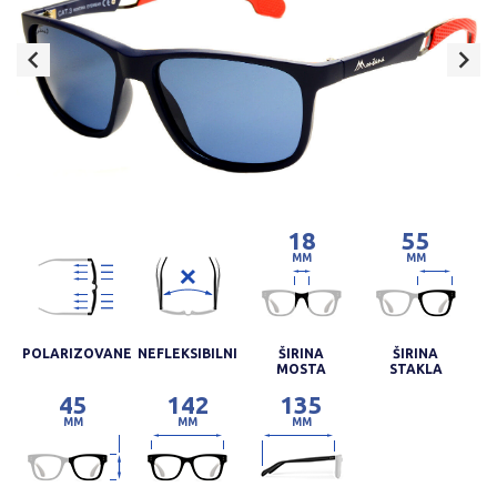
18
55
MM
MM
POLARIZOVANE
NEFLEKSIBILNI
ŠIRINA
ŠIRINA
MOSTA
STAKLA
45
142
135
MM
MM
MM