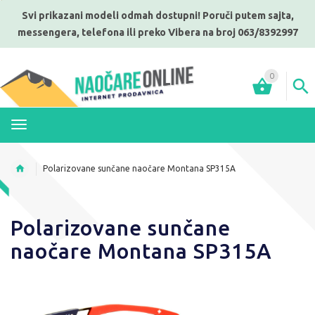
Svi prikazani modeli odmah dostupni! Poruči putem sajta,
messengera, telefona ili preko Vibera na broj 063/8392997
0
MENI
Polarizovane sunčane naočare Montana SP315A
Polarizovane sunčane
naočare Montana SP315A