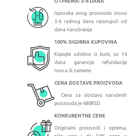
OTPREMA: 3-6 DANA
Isporuka ovog proizvoda iznosi
3-6 radnog dana računajući od
dana naručivanja.
100% SIGURNA KUPOVINA
Kupujte udobno iz kuće, uz 14
dana garancije refundacije
novca ili zamene.
CENA DOSTAVE PROIZVODA
Cena za dostavu naručenih
proizvoda je 480RSD.
KONKURENTNE CENE
Originalni proizvodi i oprema,