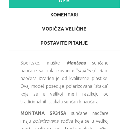
OPIS
KOMENTARI
VODIČ ZA VELIČINE
POSTAVITE PITANJE
Sportske, muške
Montana
sunčane
naočare sa polarizovanim "
staklima
". Ram
naočara izrađen je od kvalitetne plastike.
Ovaj model poseduje polarizovana "stakla"
koja se u velikoj meri razlikuju od
tradicionalnih stakala sunčanih naočara.
MONTANA SP315A
sunčane naočare
imaju
polarizovana sočiva
koja se u velikoj
meri razlikuju od tradicionalnih sočiva