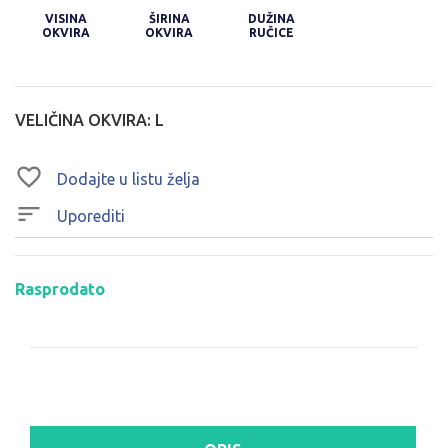
VISINA
ŠIRINA
DUŽINA
OKVIRA
OKVIRA
RUČICE
VELIČINA OKVIRA:
L
Dodajte u listu želja
Uporediti
Rasprodato