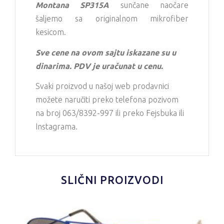
Montana SP315A
sunčane naočare
šaljemo sa originalnom mikrofiber
kesicom.
Sve cene na ovom sajtu iskazane su u
dinarima. PDV je uračunat u cenu.
Svaki proizvod u našoj web prodavnici
možete naručiti preko telefona pozivom
na broj 063/8392-997 ili preko Fejsbuka ili
Instagrama.
SLIČNI PROIZVODI