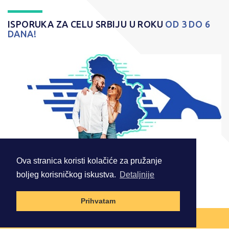
ISPORUKA ZA CELU SRBIJU U ROKU
OD 3 DO 6
DANA!
Ova stranica koristi kolačiće za pružanje
boljeg korisničkog iskustva.
Detaljnije
© 2026 . Sva prava zadržana.
Prihvatam
NAZAD NA VRH