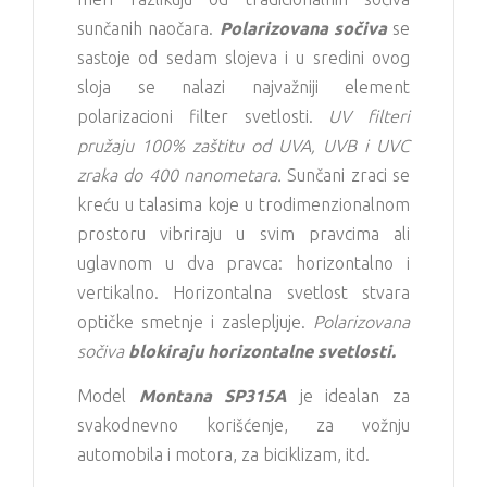
sunčanih naočara.
Polarizovana sočiva
se
sastoje od sedam slojeva i u sredini ovog
sloja se nalazi najvažniji element
polarizacioni filter svetlosti.
UV filteri
pružaju 100% zaštitu od UVA, UVB i UVC
zraka do 400 nanometara.
Sunčani zraci se
kreću u talasima koje u trodimenzionalnom
prostoru vibriraju u svim pravcima ali
uglavnom u dva pravca: horizontalno i
vertikalno. Horizontalna svetlost stvara
optičke smetnje i zaslepljuje.
Polarizovana
sočiva
blokiraju horizontalne svetlosti.
Model
Montana SP315A
je idealan za
svakodnevno korišćenje, za vožnju
automobila i motora, za biciklizam, itd.