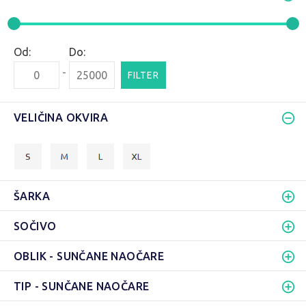
Od:
Do:
-
FILTER
VELIČINA OKVIRA
ŠARKA
SOČIVO
OBLIK - SUNČANE NAOČARE
TIP - SUNČANE NAOČARE