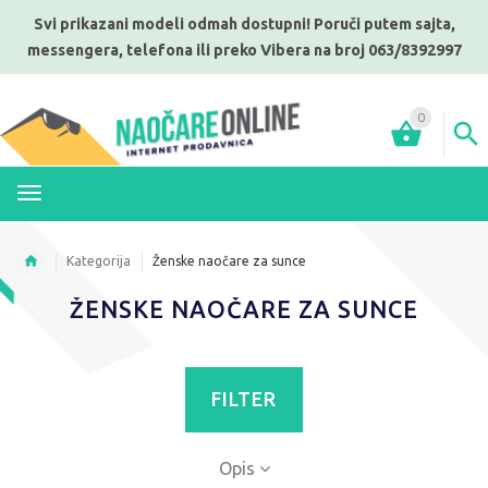
Svi prikazani modeli odmah dostupni! Poruči putem sajta,
messengera, telefona ili preko Vibera na broj 063/8392997
0
MENI
Kategorija
Ženske naočare za sunce
ŽENSKE NAOČARE ZA SUNCE
FILTER
Opis