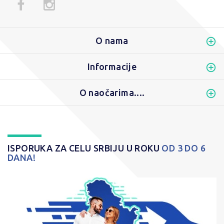
O nama
Informacije
O naočarima....
ISPORUKA ZA CELU SRBIJU U ROKU
OD 3 DO 6
DANA!