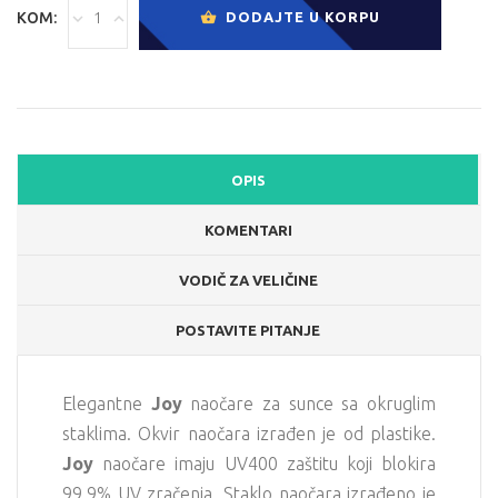
KOM:
DODAJTE U KORPU
OPIS
KOMENTARI
VODIČ ZA VELIČINE
POSTAVITE PITANJE
Elegantne
Joy
naočare za sunce sa okruglim
staklima. Okvir naočara izrađen je od plastike.
Joy
naočare imaju UV400 zaštitu koji blokira
99,9% UV zračenja. Staklo naočara izrađeno je