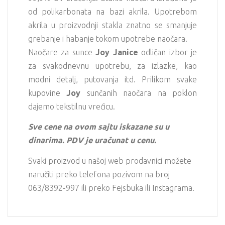
od polikarbonata na bazi akrila. Upotrebom
akrila u proizvodnji stakla znatno se smanjuje
grebanje i habanje tokom upotrebe naočara.
Naočare za sunce
Joy Janice
odličan izbor je
za svakodnevnu upotrebu, za izlazke, kao
modni detalj, putovanja itd. Prilikom svake
kupovine
Joy
sunčanih naočara na poklon
dajemo tekstilnu vrećicu.
Sve cene na ovom sajtu iskazane su u
dinarima. PDV je uračunat u cenu.
Svaki proizvod u našoj web prodavnici možete
naručiti preko telefona pozivom na broj
063/8392-997 ili preko Fejsbuka ili Instagrama.