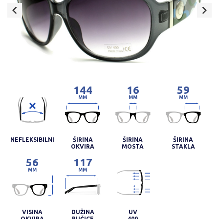
144
16
59
MM
MM
MM
NEFLEKSIBILNI
ŠIRINA
ŠIRINA
ŠIRINA
OKVIRA
MOSTA
STAKLA
56
117
MM
MM
VISINA
DUŽINA
UV
OKVIRA
RUČICE
400