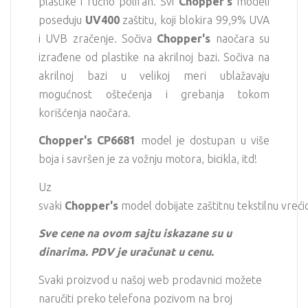
plastike i ručno poliran. Svi
Chopper
's
modeli
poseduju
UV400
zaštitu, koji blokira 99,9% UVA
i UVB zračenje. Sočiva
Chopper
's
naočara su
izrađene od plastike na akrilnoj bazi. Sočiva na
akrilnoj bazi u velikoj meri ublažavaju
mogućnost oštećenja i grebanja tokom
korišćenja naočara.
Chopper
's CP6681
model je dostupan u više
boja i savršen je za vožnju motora, bicikla, itd!
Uz
svaki
Chopper's
model dobijate zaštitnu tekstilnu vreći
Sve cene na ovom sajtu iskazane su u
dinarima. PDV je uračunat u cenu.
Svaki proizvod u našoj web prodavnici možete
naručiti preko telefona pozivom na broj