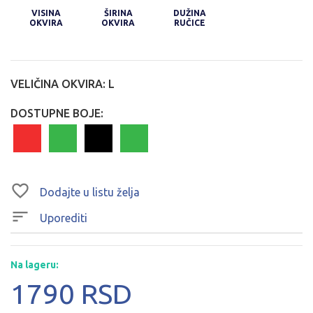
VISINA
ŠIRINA
DUŽINA
OKVIRA
OKVIRA
RUČICE
VELIČINA OKVIRA:
L
DOSTUPNE BOJE:
Dodajte u listu želja
Uporediti
Na lageru:
1790 RSD