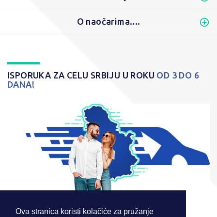
O naočarima....
ISPORUKA ZA CELU SRBIJU U ROKU
OD 3 DO 6
DANA!
Ova stranica koristi kolačiće za pružanje