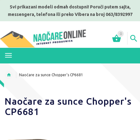
Svi prikazani modeli odmah dostupni! Poruči putem sajta,
messengera, telefona ili preko Vibera na broj 063/8392997
0
MENI
Naočare za sunce Chopper's CP6681
Naočare za sunce Chopper's
CP6681