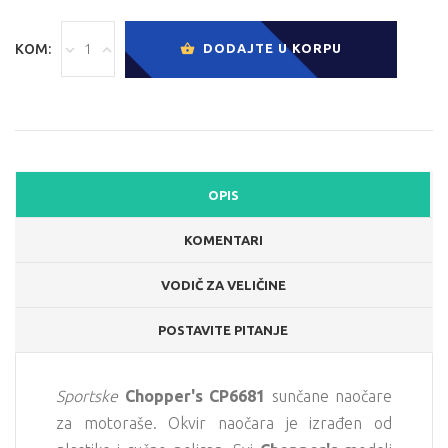
KOM:
DODAJTE U KORPU
OPIS
KOMENTARI
VODIČ ZA VELIČINE
POSTAVITE PITANJE
Sportske
Chopper's CP6681
sunčane naočare
za motoraše. Okvir naočara je izrađen od