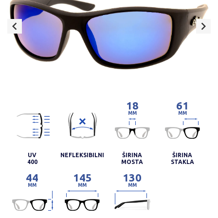
18
61
MM
MM
UV
NEFLEKSIBILNI
ŠIRINA
ŠIRINA
400
MOSTA
STAKLA
44
145
130
MM
MM
MM