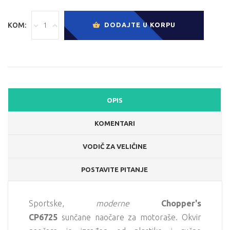
KOM:
DODAJTE U KORPU
OPIS
KOMENTARI
VODIČ ZA VELIČINE
POSTAVITE PITANJE
Sportske,
moderne
Chopper's
CP6725
sunčane naočare za motoraše. Okvir