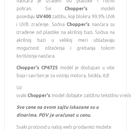
naočara je izrađen od plastike i ručno
poliran. Svi
Chopper
's
modeli
poseduju
UV400
zaštitu, koji blokira 99,9% UVA
i UVB zračenje. Sočiva
Chopper
's
naočara su
izrađene od plastike na akrilnoj bazi. Sočiva na
akrilnoj bazi u velikoj meri ublažavaju
mogućnost oštećenja i grebanja tokom
korišćenja naočara.
Chopper
's CP6725
model je dostupan u više
boja i savršen je za vožnju motora, bicikla, itd!
Uz
svaki
Chopper's
model dobijate zaštitnu tekstilnu vreći
Sve cene na ovom sajtu iskazane su u
dinarima. PDV je uračunat u cenu.
Svaki proizvod u našoj web prodavnici možete