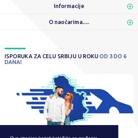
Informacije
O naočarima....
ISPORUKA ZA CELU SRBIJU U ROKU
OD 3 DO 6
DANA!