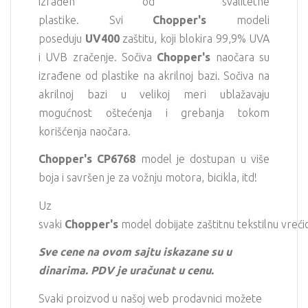
izrađen od svalitetne
plastike. Svi
Chopper
's
modeli
poseduju
UV400
zaštitu, koji blokira 99,9% UVA
i UVB zračenje. Sočiva
Chopper
's
naočara su
izrađene od plastike na akrilnoj bazi. Sočiva na
akrilnoj bazi u velikoj meri ublažavaju
mogućnost oštećenja i grebanja tokom
korišćenja naočara.
Chopper
's CP6768
model je dostupan u više
boja i savršen je za vožnju motora, bicikla, itd!
Uz
svaki
Chopper's
model dobijate zaštitnu tekstilnu vreći
Sve cene na ovom sajtu iskazane su u
dinarima. PDV je uračunat u cenu.
Svaki proizvod u našoj web prodavnici možete