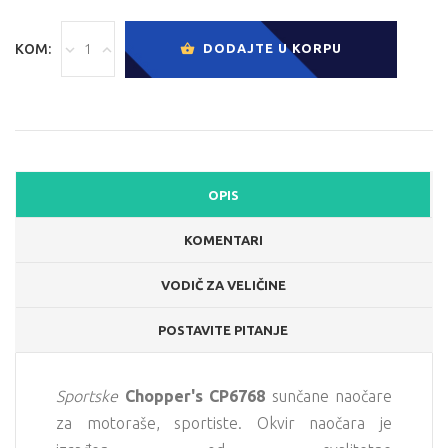
KOM:
DODAJTE U KORPU
OPIS
KOMENTARI
VODIČ ZA VELIČINE
POSTAVITE PITANJE
Sportske
Chopper's CP6768
sunčane naočare
za motoraše, sportiste. Okvir naočara je