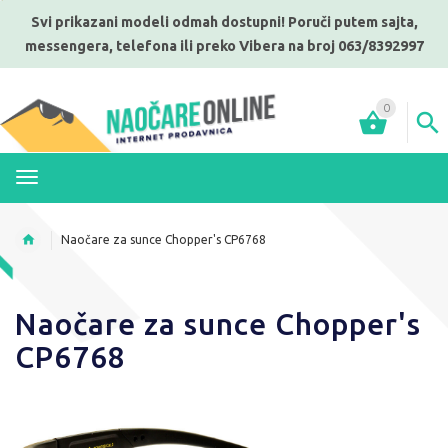
Svi prikazani modeli odmah dostupni! Poruči putem sajta,
messengera, telefona ili preko Vibera na broj 063/8392997
0
MENI
Naočare za sunce Chopper's CP6768
Naočare za sunce Chopper's
CP6768