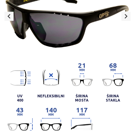
21
68
MM
MM
UV
NEFLEKSIBILNI
ŠIRINA
ŠIRINA
400
MOSTA
STAKLA
43
140
117
MM
MM
MM