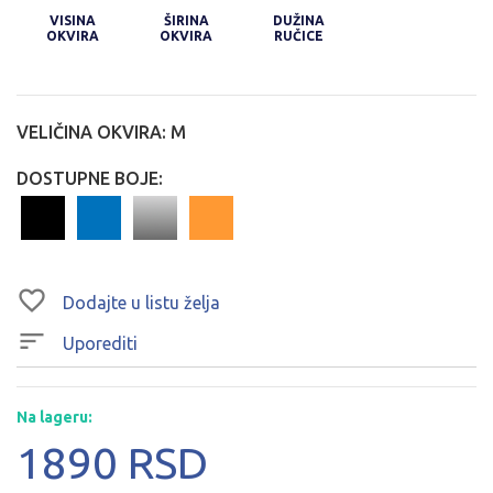
VISINA
ŠIRINA
DUŽINA
OKVIRA
OKVIRA
RUČICE
VELIČINA OKVIRA:
M
DOSTUPNE BOJE:
Dodajte u listu želja
Uporediti
Na lageru:
1890 RSD