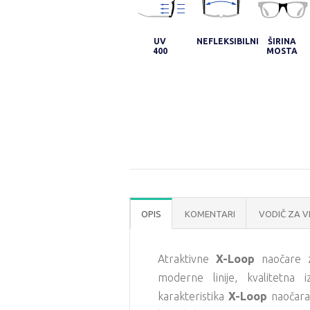
UV
NEFLEKSIBILNI
ŠIRINA
400
MOSTA
OPIS
KOMENTARI
VODIČ ZA V
Atraktivne
X-Loop
naočare za
moderne linije, kvalitetna
karakteristika
X-Loop
naočara