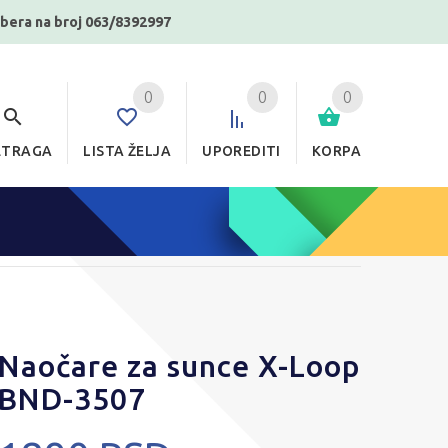
ibera na broj 063/8392997
0
0
0
ETRAGA
LISTA ŽELJA
UPOREDITI
KORPA
Naočare za sunce X-Loop
BND-3507