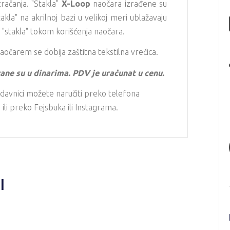
račanja. "Stakla"
X-Loop
naočara izrađene su
takla" na akrilnoj bazi u velikoj meri ublažavaju
"stakla" tokom korišćenja naočara.
aočarem se dobija zaštitna tekstilna vrećica.
ane su u dinarima. PDV je uračunat u cenu.
davnici možete naručiti preko telefona
li preko Fejsbuka ili Instagrama.
I