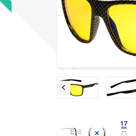
17
MM