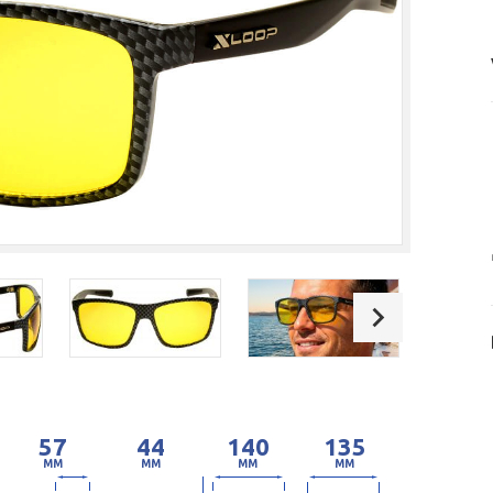
57
44
140
135
MM
MM
MM
MM