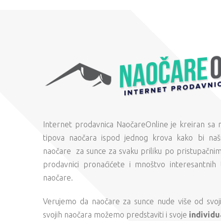
Internet prodavnica NaočareOnline je kreiran sa
tipova naočara ispod jednog krova kako bi naši
naočare za sunce za svaku priliku po pristupačni
prodavnici pronaćićete i mnoštvo interesantnih 
naočare.
Verujemo da naočare za sunce nude više od svojih
svojih naočara možemo predstaviti i svoje
individu