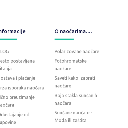
nformacije
O naočarima....
BLOG
Polarizovane naočare
esto postavljana
Fotohromatske
itanja
naočare
ostava i plaćanje
Saveti kako izabrati
naočare
rza isporuka naočara
Boja stakla sunčanih
ično preuzimanje
naočara
aočara
Sunčane naočare -
dustajanje od
Moda ili zaštita
upovine