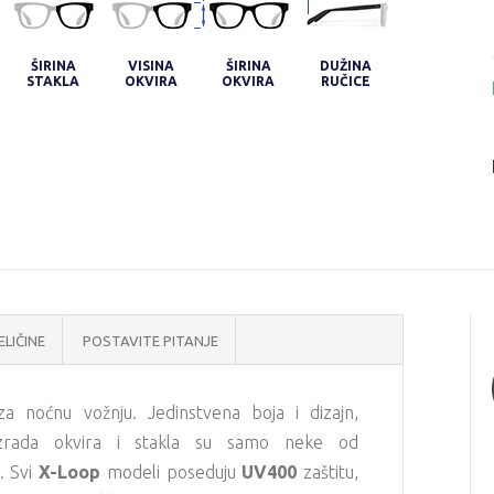
ŠIRINA
VISINA
ŠIRINA
DUŽINA
STAKLA
OKVIRA
OKVIRA
RUČICE
ELIČINE
POSTAVITE PITANJE
 noćnu vožnju. Jedinstvena boja i dizajn,
 izrada okvira i stakla su samo neke od
. Svi
X-Loop
modeli poseduju
UV400
zaštitu,