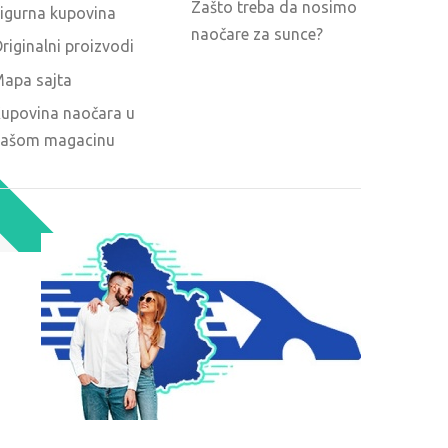
Zašto treba da nosimo
igurna kupovina
naočare za sunce?
riginalni proizvodi
apa sajta
upovina naočara u
ašom magacinu
O