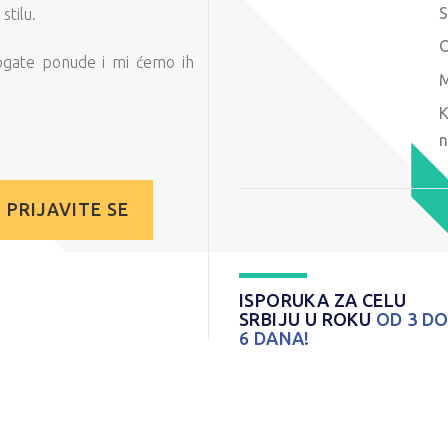
S
tilu.
O
ogate ponude i mi ćemo ih
M
K
n
PRIJAVITE SE
ISPORUKA ZA CELU
SRBIJU U ROKU
OD 3 D
6 DANA!