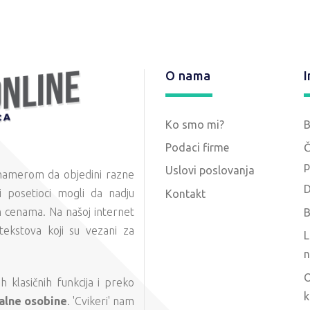
O nama
I
Ko smo mi?
Podaci firme
Č
p
Uslovi poslovanja
 namerom da objedini razne
D
 posetioci mogli da nadju
Kontakt
m cenama. Na našoj internet
B
tekstova koji su vezani za
L
n
O
 klasičnih funkcija i preko
k
alne osobine
. 'Cvikeri' nam