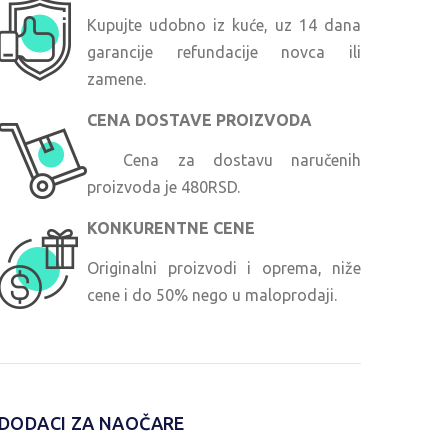
Kupujte udobno iz kuće, uz 14 dana
garancije refundacije novca ili
zamene.
CENA DOSTAVE PROIZVODA
Cena za dostavu naručenih
proizvoda je 480RSD.
KONKURENTNE CENE
Originalni proizvodi i oprema, niže
cene i do 50% nego u maloprodaji.
DODACI ZA NAOČARE