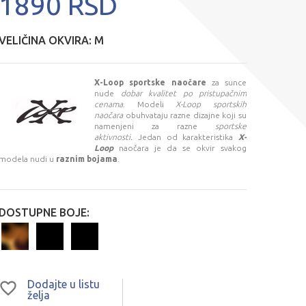
1890 RSD
VELIČINA OKVIRA:
M
X-Loop sportske naočare
za sunce
nude
dobar kvalitet po pristupačnim
cenama
. Modeli
X-Loop sportskih
naočara
obuhvataju razne dizajne koji su
namenjeni za razne
sportske
aktivnosti.
Jedan od karakteristika
X-
Loop
naočara je da se okvir svakog
modela nudi u
raznim bojama
.
DOSTUPNE BOJE:
Dodajte u listu
želja