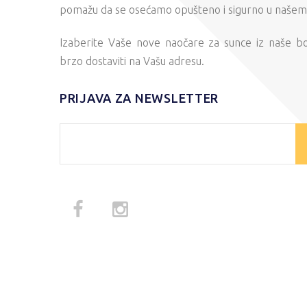
pomažu da se osećamo opušteno i sigurno u našem s
Izaberite Vaše nove naočare za sunce iz naše b
brzo dostaviti na Vašu adresu.
PRIJAVA ZA NEWSLETTER