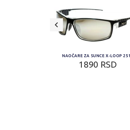
CE X-LOOP 3355HD
NAOČARE ZA SUNCE X-LOOP 25
0 RSD
1890 RSD