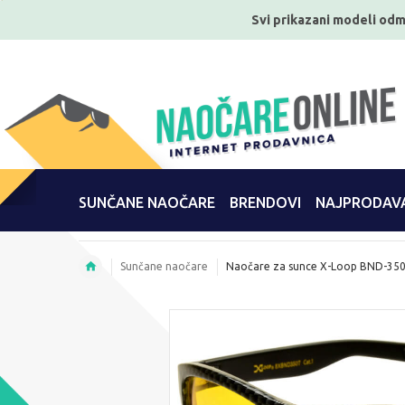
Svi prikazani modeli odm
SUNČANE NAOČARE
BRENDOVI
NAJPRODAVA
Sunčane naočare
Naočare za sunce X-Loop BND-35