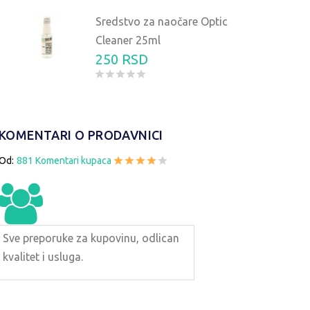
Sredstvo za naočare Optic
Cleaner 25ml
250 RSD
OČARE ZA SUNCE X-LOOP 2676
NAOČARE ZA SUNCE
KOMENTARI O PRODAVNICI
1890 RSD
1890 
Od:
881 Komentari kupaca
Sve preporuke za kupovinu, odlican
kvalitet i usluga.