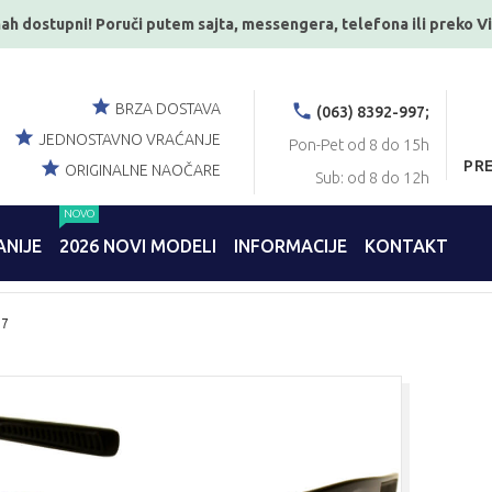
ah dostupni! Poruči putem sajta, messengera, telefona ili preko V
BRZA DOSTAVA
(063) 8392-997;
JEDNOSTAVNO VRAĆANJE
Pon-Pet od 8 do 15h
PR
ORIGINALNE NAOČARE
Sub: od 8 do 12h
NOVO
NIJE
2026 NOVI MODELI
INFORMACIJE
KONTAKT
07