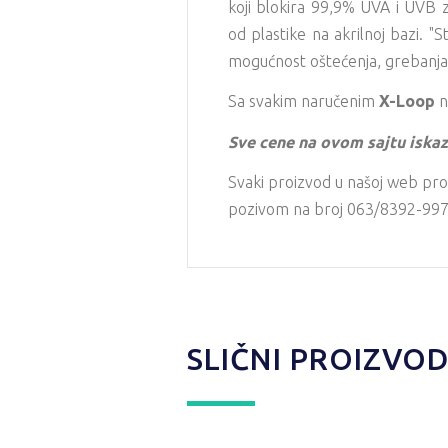
koji blokira 99,9% UVA i UVB z
od plastike na akrilnoj bazi. "S
mogućnost oštećenja, grebanja 
Sa svakim naručenim
X-Loop
n
Sve cene na ovom sajtu iskaz
Svaki proizvod u našoj web pro
pozivom na broj 063/8392-997 i
SLIČNI PROIZVOD