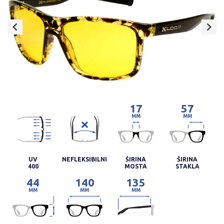
17
57
MM
MM
UV
NEFLEKSIBILNI
ŠIRINA
ŠIRINA
400
MOSTA
STAKLA
44
140
135
MM
MM
MM