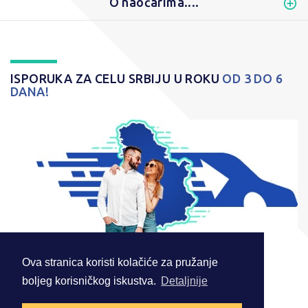
O naočarima....
ISPORUKA ZA CELU SRBIJU U ROKU
OD 3 DO 6
DANA!
Ova stranica koristi kolačiće za pružanje
boljeg korisničkog iskustva.
Detaljnije
© 2026 . Sva prava zadržana.