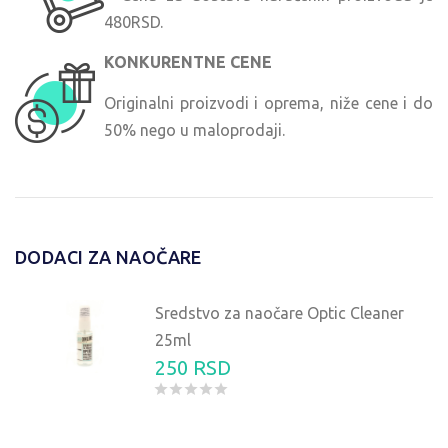
480RSD.
KONKURENTNE CENE
Originalni proizvodi i oprema, niže cene i do
50% nego u maloprodaji.
DODACI ZA NAOČARE
Sredstvo za naočare Optic Cleaner
25ml
250 RSD