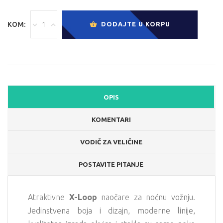
KOM:
DODAJTE U KORPU
OPIS
KOMENTARI
VODIČ ZA VELIČINE
POSTAVITE PITANJE
Atraktivne
X-Loop
naočare za noćnu vožnju.
Jedinstvena boja i dizajn, moderne linije,