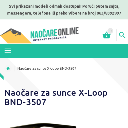
Svi prikazani modeli odmah dostupni! Poruči putem sajta,
messengera, telefona ili preko Vibera na broj 063/8392997
0
MENI
Naočare za sunce X-Loop BND-3507
Naočare za sunce X-Loop
BND-3507