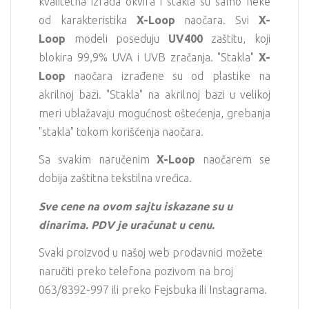
kvalitetna izrada okvira i stakla su samo neke
od karakteristika
X-Loop
naočara. Svi
X-
Loop
modeli poseduju
UV400
zaštitu, koji
blokira 99,9% UVA i UVB zračanja. "Stakla"
X-
Loop
naočara izrađene su od plastike na
akrilnoj bazi. "Stakla" na akrilnoj bazi u velikoj
meri ublažavaju mogućnost oštećenja, grebanja
"stakla" tokom korišćenja naočara.
Sa svakim naručenim
X-Loop
naočarem se
dobija zaštitna tekstilna vrećica.
Sve cene na ovom sajtu iskazane su u
dinarima. PDV je uračunat u cenu.
Svaki proizvod u našoj web prodavnici možete
naručiti preko telefona pozivom na broj
063/8392-997 ili preko Fejsbuka ili Instagrama.