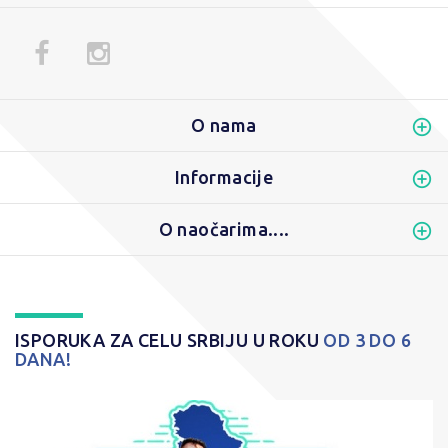
O nama
Informacije
O naočarima....
ISPORUKA ZA CELU SRBIJU U ROKU
OD 3 DO 6
DANA!