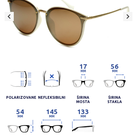
17
56
MM
MM
POLARIZOVANE
NEFLEKSIBILNI
ŠIRINA
ŠIRINA
MOSTA
STAKLA
54
145
133
MM
MM
MM