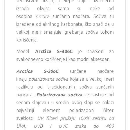
Jedinstven dizajn, prelepe boje i kvalitetna
izrada okvira samo su neke od
osobina
Arctica
sunčanih naočara. Sočiva su
izrađene od akrilnog karbonata, što znači da u
velikoj meri smanjuje grebanje sočiva tokom
korišćenja.
Model
Arctica S-306C
je savršen za
svakodnevno korišćenje i kao modni aksesoar.
Arctica S-306C
sunčane naočare
imaju
polarizovana sočiva
koja se u velikoj meri
razlikuju od tradicionalnih sočiva sunčanih
naočara.
Polarizovana sočiva
se sastoje od
sedam slojeva i u sredini ovog sloja se nalazi
najvažniji element polarizacioni filter
svetlosti.
UV filteri pružaju 100% zaštitu od
UVA, UVB i UVC zraka do 400