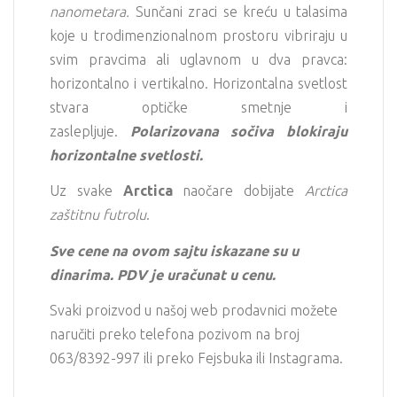
nanometara.
Sunčani zraci se kreću u talasima
koje u trodimenzionalnom prostoru vibriraju u
svim pravcima ali uglavnom u dva pravca:
horizontalno i vertikalno. Horizontalna svetlost
stvara optičke smetnje i
zaslepljuje.
Polarizovana sočiva blokiraju
horizontalne svetlosti.
Uz svake
Arctica
naočare dobijate
Arctica
zaštitnu futrolu
.
Sve cene na ovom sajtu iskazane su u
dinarima. PDV je uračunat u cenu.
Svaki proizvod u našoj web prodavnici možete
naručiti preko telefona pozivom na broj
063/8392-997 ili preko Fejsbuka ili Instagrama.