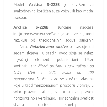
Model
Arctica S-228B
je savršen za
svakodnevno korišćenje, za vožnju ili kao modni
asesoar.
Arctica S-228B
sunčane naočare
imaju
polarizovana sočiva
koja se u velikoj meri
razlikuju od tradicionalnih sočiva sunčanih
naočara.
Polarizovana sočiva
se sastoje od
sedam slojeva i u sredini ovog sloja se nalazi
najvažniji element polarizacioni filter
svetlosti.
UV filteri pružaju 100% zaštitu od
UVA, UVB i UVC zraka do 400
nanometara.
Sunčani zraci se kreću u talasima
koje u trodimenzionalnom prostoru vibriraju u
svim pravcima ali uglavnom u dva pravca:
horizontalno i vertikalno. Horizontalna svetlost
stvara optičke smetnje i