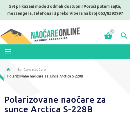
Svi prikazani modeli odmah dostupni! Poruči putem sajta,
messengera, telefona ili preko Vibera na broj 063/8392997
0
MENI
Sunčane naočare
Polarizovane naočare za sunce Arctica S-228B
Polarizovane naočare za
sunce Arctica S-228B