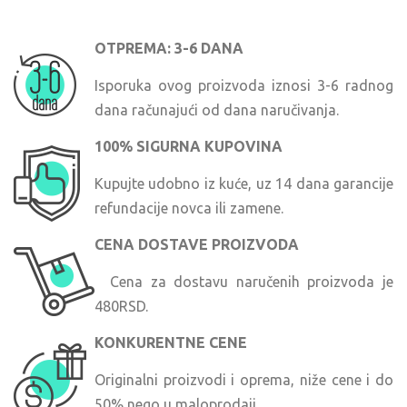
OTPREMA: 3-6 DANA
Isporuka ovog proizvoda iznosi 3-6 radnog
dana računajući od dana naručivanja.
100% SIGURNA KUPOVINA
Kupujte udobno iz kuće, uz 14 dana garancije
refundacije novca ili zamene.
CENA DOSTAVE PROIZVODA
Cena za dostavu naručenih proizvoda je
480RSD.
KONKURENTNE CENE
Originalni proizvodi i oprema, niže cene i do
50% nego u maloprodaji.