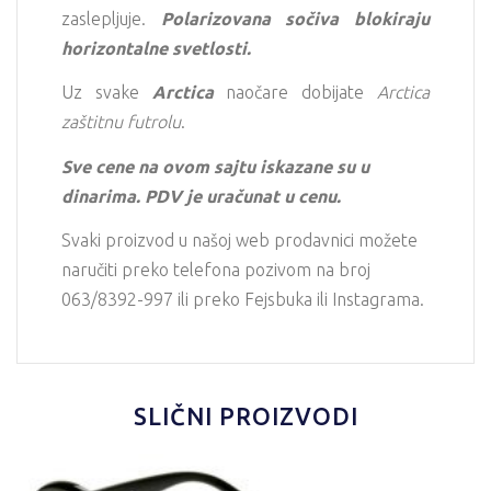
zaslepljuje.
Polarizovana sočiva blokiraju
horizontalne svetlosti.
Uz svake
Arctica
naočare dobijate
Arctica
zaštitnu futrolu
.
Sve cene na ovom sajtu iskazane su u
dinarima. PDV je uračunat u cenu.
Svaki proizvod u našoj web prodavnici možete
naručiti preko telefona pozivom na broj
063/8392-997 ili preko Fejsbuka ili Instagrama.
SLIČNI PROIZVODI