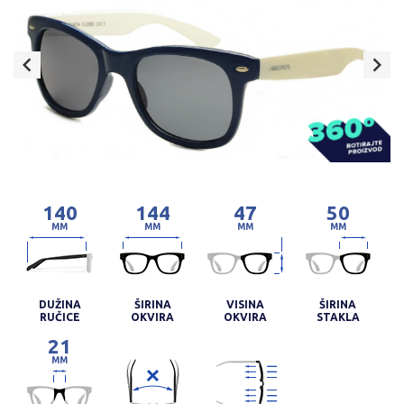
140
144
47
50
MM
MM
MM
MM
DUŽINA
ŠIRINA
VISINA
ŠIRINA
RUČICE
OKVIRA
OKVIRA
STAKLA
21
MM