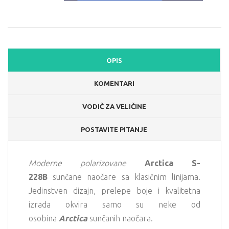
OPIS
KOMENTARI
VODIČ ZA VELIČINE
POSTAVITE PITANJE
Moderne polarizovane
Arctica S-
228B
sunčane naočare sa klasičnim linijama.
Jedinstven dizajn, prelepe boje i kvalitetna
izrada okvira samo su neke od
osobina
Arctica
sunčanih naočara.