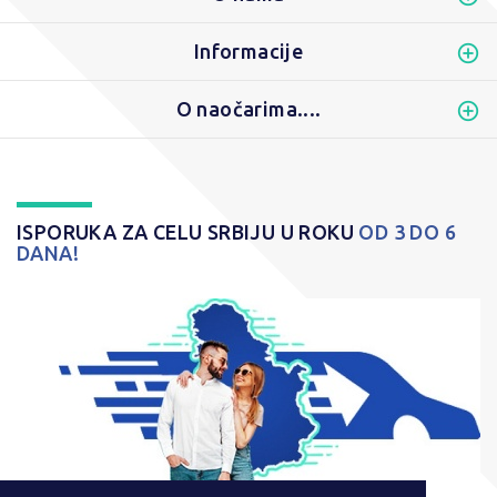
Informacije
O naočarima....
ISPORUKA ZA CELU SRBIJU U ROKU
OD 3 DO 6
DANA!