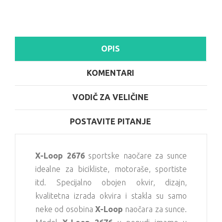
OPIS
KOMENTARI
VODIČ ZA VELIČINE
POSTAVITE PITANJE
X-Loop 2676
sportske naočare za sunce
idealne za bicikliste, motoraše, sportiste
itd. Specijalno obojen okvir, dizajn,
kvalitetna izrada okvira i stakla su samo
neke od osobina
X-Loop
naočara za sunce.