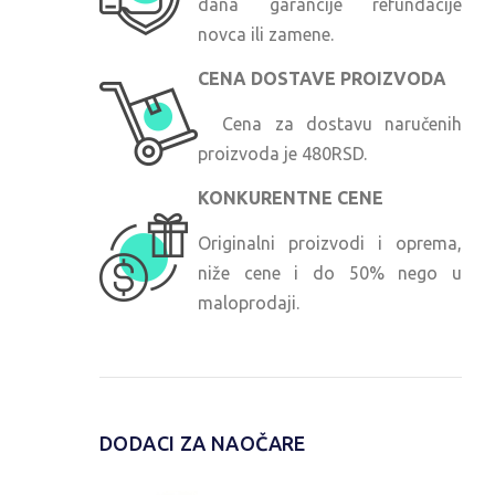
dana garancije refundacije
novca ili zamene.
CENA DOSTAVE PROIZVODA
Cena za dostavu naručenih
proizvoda je 480RSD.
KONKURENTNE CENE
Originalni proizvodi i oprema,
niže cene i do 50% nego u
maloprodaji.
DODACI ZA NAOČARE