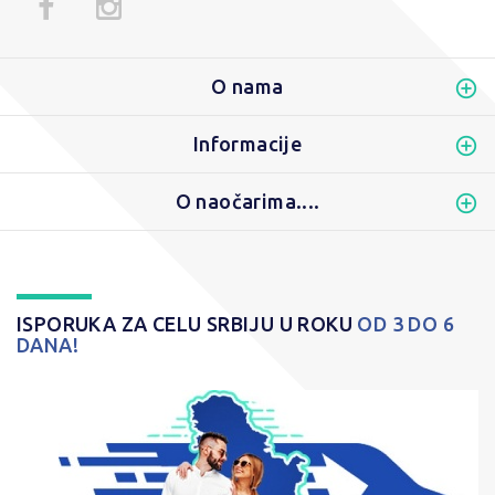
O nama
Informacije
O naočarima....
ISPORUKA ZA CELU SRBIJU U ROKU
OD 3 DO 6
DANA!