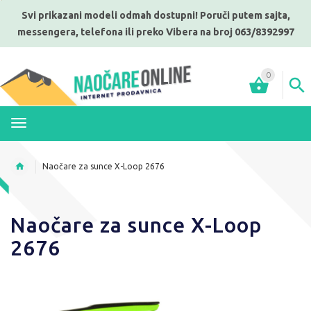
Svi prikazani modeli odmah dostupni! Poruči putem sajta,
messengera, telefona ili preko Vibera na broj 063/8392997
0
MENI
Naočare za sunce X-Loop 2676
Naočare za sunce X-Loop
2676