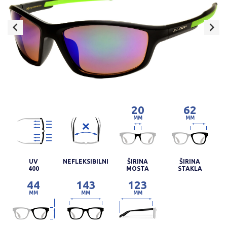
20
62
MM
MM
UV
NEFLEKSIBILNI
ŠIRINA
ŠIRINA
400
MOSTA
STAKLA
44
143
123
MM
MM
MM