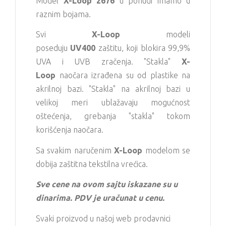
Model
X-Loop 2676
u ponudi imamo u
raznim bojama.
Svi
X-Loop
modeli
poseduju
UV400
zaštitu, koji blokira 99,9%
UVA i UVB zračenja. "Stakla"
X-
Loop
naočara izrađena su od plastike na
akrilnoj bazi. "Stakla" na akrilnoj bazi u
velikoj meri ublažavaju mogućnost
oštećenja, grebanja "stakla" tokom
korišćenja naočara.
Sa svakim naručenim
X-Loop
modelom se
dobija zaštitna tekstilna vrećica.
Sve cene na ovom sajtu iskazane su u
dinarima. PDV je uračunat u cenu.
Svaki proizvod u našoj web prodavnici