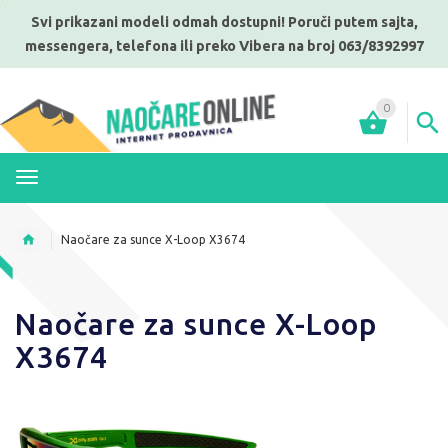
Svi prikazani modeli odmah dostupni! Poruči putem sajta,
messengera, telefona ili preko Vibera na broj 063/8392997
0
MENI
Naočare za sunce X-Loop X3674
Naočare za sunce X-Loop
X3674