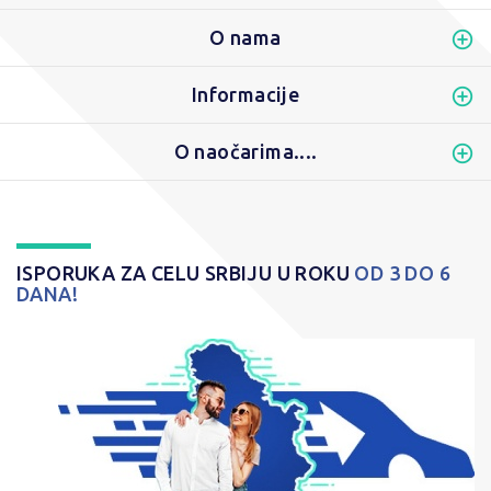
O nama
Informacije
O naočarima....
ISPORUKA ZA CELU SRBIJU U ROKU
OD 3 DO 6
DANA!