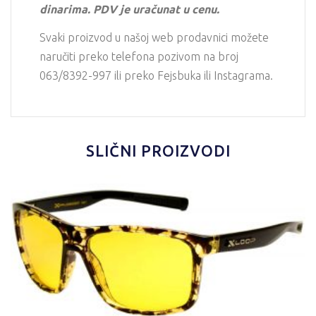
dinarima. PDV je uračunat u cenu.
Svaki proizvod u našoj web prodavnici možete
naručiti preko telefona pozivom na broj
063/8392-997 ili preko Fejsbuka ili Instagrama.
SLIČNI PROIZVODI