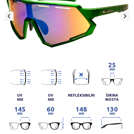
25
MM
UV
UV
NEFLEKSIBILNI
ŠIRINA
400
400
MOSTA
145
60
148
130
MM
MM
MM
MM