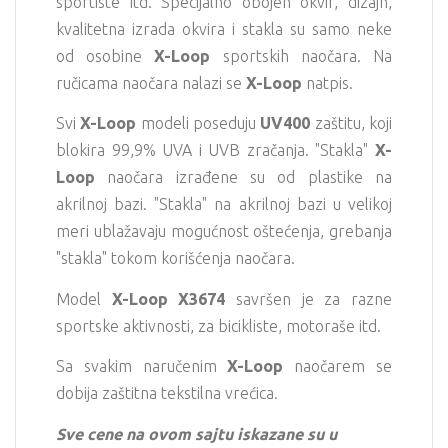
sportiste itd. Specijalno obojen okvir, dizajn,
kvalitetna izrada okvira i stakla su samo neke
od osobine
X-Loop
sportskih naočara. Na
ručicama naočara nalazi se
X-Loop
natpis.
Svi
X-Loop
modeli poseduju
UV400
zaštitu, koji
blokira 99,9% UVA i UVB zračanja. "Stakla"
X-
Loop
naočara izrađene su od plastike na
akrilnoj bazi. "Stakla" na akrilnoj bazi u velikoj
meri ublažavaju mogućnost oštećenja, grebanja
"stakla" tokom korišćenja naočara.
Model
X-Loop X3674
savršen je za razne
sportske aktivnosti, za bicikliste, motoraše itd.
Sa svakim naručenim
X-Loop
naočarem se
dobija zaštitna tekstilna vrećica.
Sve cene na ovom sajtu iskazane su u