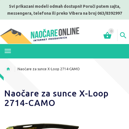
Svi prikazani modeli odmah dostupni! Poruči putem sajta,
messengera, telefona ili preko Vibera na broj 063/8392997
0
MENI
Naočare za sunce X-Loop 2714-CAMO
Naočare za sunce X-Loop
2714-CAMO