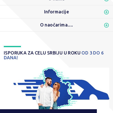
Informacije
O naočarima....
ISPORUKA ZA CELU SRBIJU U ROKU
OD 3 DO 6
DANA!