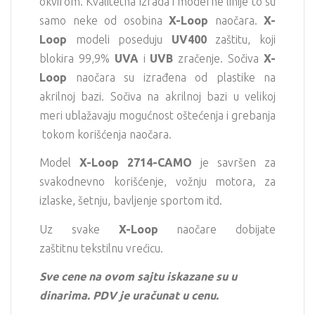
okvirom. Kvalitetna izrada i moderne linije to su
samo neke od osobina
X-Loop
naočara.
X-
Loop
modeli poseduju
UV400
zaštitu, koji
blokira 99,9%
UVA
i
UVB
zračenje. Sočiva
X-
Loop
naočara su izrađena od plastike na
akrilnoj bazi. Sočiva na akrilnoj bazi u velikoj
meri ublažavaju mogućnost oštećenja i grebanja
tokom korišćenja naočara.
Model
X-Loop 2714-CAMO
je savršen za
svakodnevno korišćenje, vožnju motora, za
izlaske, šetnju, bavljenje sportom itd.
Uz svake
X-Loop
naočare dobijate
zaštitnu tekstilnu vrećicu.
Sve cene na ovom sajtu iskazane su u
dinarima. PDV je uračunat u cenu.