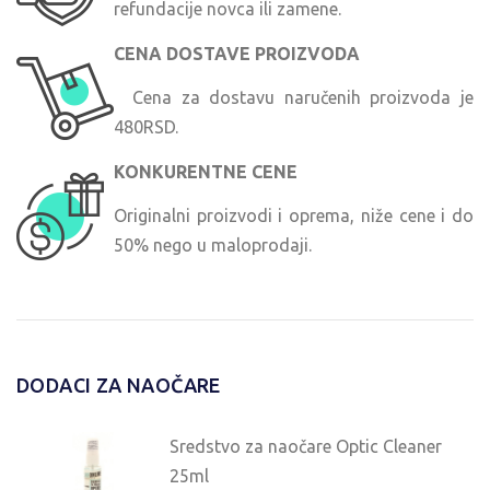
refundacije novca ili zamene.
CENA DOSTAVE PROIZVODA
Cena za dostavu naručenih proizvoda je
480RSD.
KONKURENTNE CENE
Originalni proizvodi i oprema, niže cene i do
50% nego u maloprodaji.
DODACI ZA NAOČARE
Sredstvo za naočare Optic Cleaner
25ml