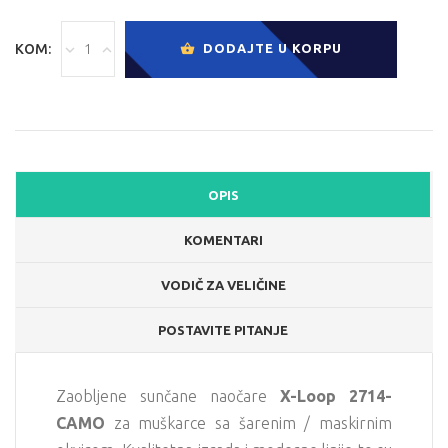
KOM:
DODAJTE U KORPU
OPIS
KOMENTARI
VODIČ ZA VELIČINE
POSTAVITE PITANJE
Zaobljene sunčane naočare
X-Loop 2714-
CAMO
za muškarce sa šarenim / maskirnim