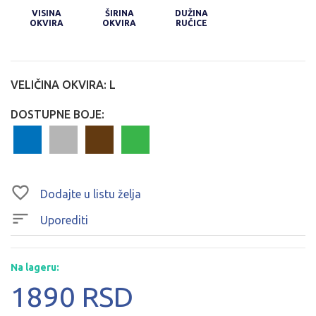
VISINA
ŠIRINA
DUŽINA
OKVIRA
OKVIRA
RUČICE
VELIČINA OKVIRA:
L
DOSTUPNE BOJE:
Dodajte u listu želja
Uporediti
Na lageru:
1890 RSD