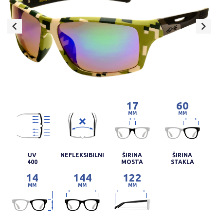
17
60
MM
MM
UV
NEFLEKSIBILNI
ŠIRINA
ŠIRINA
400
MOSTA
STAKLA
14
144
122
MM
MM
MM