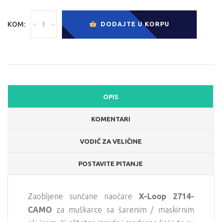
KOM:
DODAJTE U KORPU
OPIS
KOMENTARI
VODIČ ZA VELIČINE
POSTAVITE PITANJE
Zaobljene sunčane naočare
X-Loop 2714-
CAMO
za muškarce sa šarenim / maskirnim