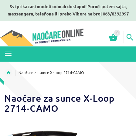
Svi prikazani modeli odmah dostupni! Poruči putem sajta,
messengera, telefona ili preko Vibera na broj 063/8392997
0
MENI
Naočare za sunce X-Loop 2714-CAMO
Naočare za sunce X-Loop
2714-CAMO