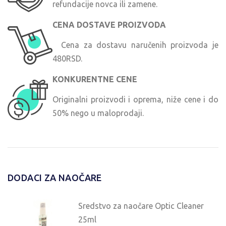
refundacije novca ili zamene.
CENA DOSTAVE PROIZVODA
Cena za dostavu naručenih proizvoda je
480RSD.
KONKURENTNE CENE
Originalni proizvodi i oprema, niže cene i do
50% nego u maloprodaji.
DODACI ZA NAOČARE
Sredstvo za naočare Optic Cleaner
25ml