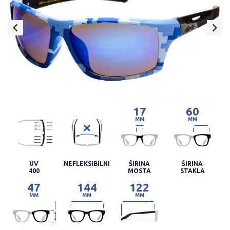
17
60
MM
MM
UV
NEFLEKSIBILNI
ŠIRINA
ŠIRINA
400
MOSTA
STAKLA
47
144
122
MM
MM
MM