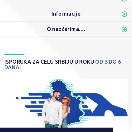
Informacije
O naočarima....
ISPORUKA ZA CELU SRBIJU U ROKU
OD 3 DO 6
DANA!