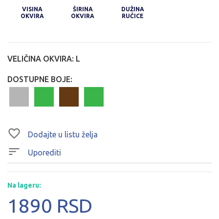
VISINA
ŠIRINA
DUŽINA
OKVIRA
OKVIRA
RUČICE
VELIČINA OKVIRA:
L
DOSTUPNE BOJE:
Dodajte u listu želja
Uporediti
Na lageru:
1890 RSD