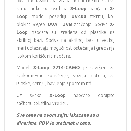
okvirom. Kvalitetna izrada i moderne linije to su
samo neke od osobina
X-Loop
naočara.
X-
Loop
modeli poseduju
UV400
zaštitu, koji
blokira 99,9%
UVA
i
UVB
zračenje. Sočiva
X-
Loop
naočara su izrađena od plastike na
akrilnoj bazi. Sočiva na akrilnoj bazi u velikoj
meri ublažavaju mogućnost oštećenja i grebanja
tokom korišćenja naočara.
Model
X-Loop 2714-CAMO
je savršen za
svakodnevno korišćenje, vožnju motora, za
izlaske, šetnju, bavljenje sportom itd.
Uz svake
X-Loop
naočare dobijate
zaštitnu tekstilnu vrećicu.
Sve cene na ovom sajtu iskazane su u
dinarima. PDV je uračunat u cenu.