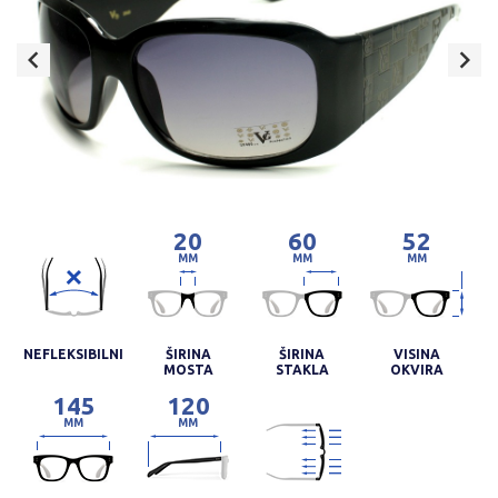
20
60
52
MM
MM
MM
NEFLEKSIBILNI
ŠIRINA
ŠIRINA
VISINA
MOSTA
STAKLA
OKVIRA
145
120
MM
MM