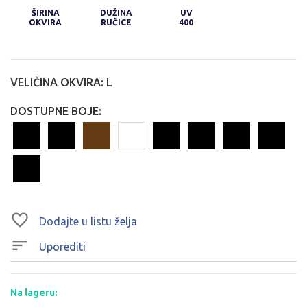
ŠIRINA
DUŽINA
UV
OKVIRA
RUČICE
400
VELIČINA OKVIRA:
L
DOSTUPNE BOJE:
Dodajte u listu želja
Uporediti
Na lageru: