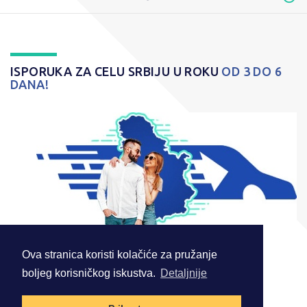
ISPORUKA ZA CELU SRBIJU U ROKU
OD 3 DO 6
DANA!
Ova stranica koristi kolačiće za pružanje
boljeg korisničkog iskustva.
Detaljnije
© 2026 . Sva prava zadržana.