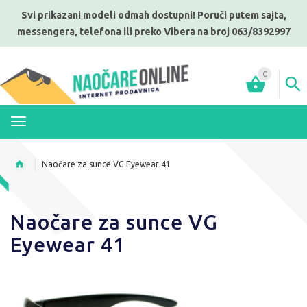
Svi prikazani modeli odmah dostupni! Poruči putem sajta,
messengera, telefona ili preko Vibera na broj 063/8392997
0
MENI
Naočare za sunce VG Eyewear 41
Naočare za sunce VG
Eyewear 41