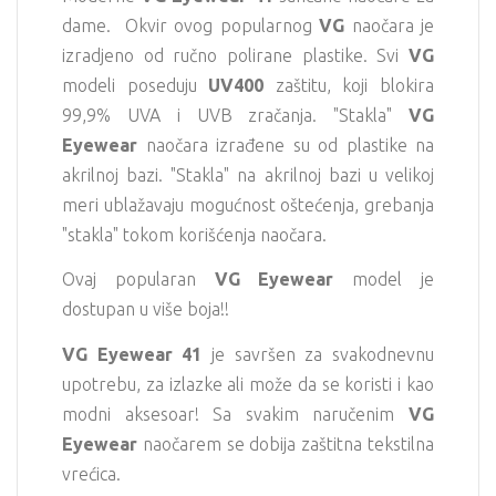
dame. Okvir ovog popularnog
VG
naočara je
izradjeno od ručno polirane plastike. Svi
VG
modeli poseduju
UV400
zaštitu, koji blokira
99,9% UVA i UVB zračanja. "Stakla"
VG
Eyewear
naočara izrađene su od plastike na
akrilnoj bazi. "Stakla" na akrilnoj bazi u velikoj
meri ublažavaju mogućnost oštećenja, grebanja
"stakla" tokom korišćenja naočara.
Ovaj popularan
VG Eyewear
model je
dostupan u više boja!!
VG Eyewear 41
je savršen za svakodnevnu
upotrebu, za izlazke ali može da se koristi i kao
modni aksesoar! Sa svakim naručenim
VG
Eyewear
naočarem se dobija zaštitna tekstilna
vrećica.