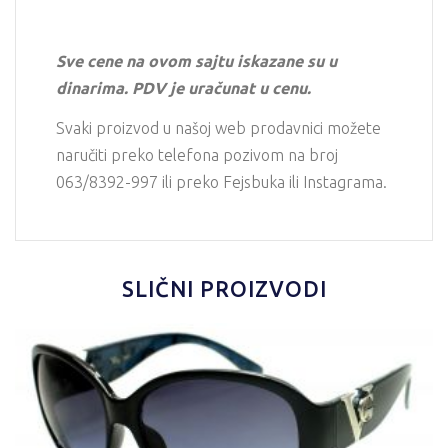
Sve cene na ovom sajtu iskazane su u
dinarima. PDV je uračunat u cenu.
Svaki proizvod u našoj web prodavnici možete
naručiti preko telefona pozivom na broj
063/8392-997 ili preko Fejsbuka ili Instagrama.
SLIČNI PROIZVODI