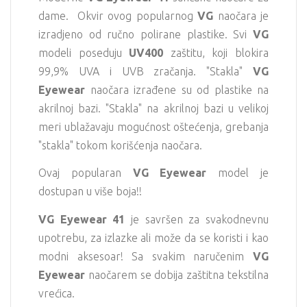
dame. Okvir ovog popularnog
VG
naočara je
izradjeno od ručno polirane plastike. Svi
VG
modeli poseduju
UV400
zaštitu, koji blokira
99,9% UVA i UVB zračanja. "Stakla"
VG
Eyewear
naočara izrađene su od plastike na
akrilnoj bazi. "Stakla" na akrilnoj bazi u velikoj
meri ublažavaju mogućnost oštećenja, grebanja
"stakla" tokom korišćenja naočara.
Ovaj popularan
VG Eyewear
model je
dostupan u više boja!!
VG Eyewear 41
je savršen za svakodnevnu
upotrebu, za izlazke ali može da se koristi i kao
modni aksesoar! Sa svakim naručenim
VG
Eyewear
naočarem se dobija zaštitna tekstilna
vrećica.