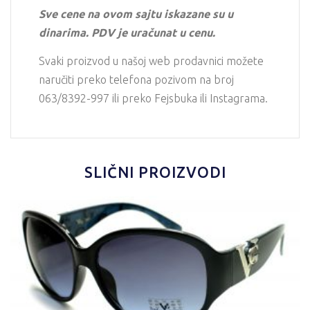
Sve cene na ovom sajtu iskazane su u
dinarima. PDV je uračunat u cenu.
Svaki proizvod u našoj web prodavnici možete
naručiti preko telefona pozivom na broj
063/8392-997 ili preko Fejsbuka ili Instagrama.
SLIČNI PROIZVODI