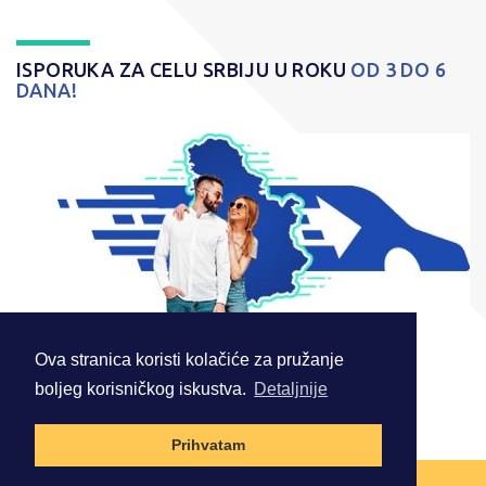
ISPORUKA ZA CELU SRBIJU U ROKU
OD 3 DO 6
DANA!
Ova stranica koristi kolačiće za pružanje
boljeg korisničkog iskustva.
Detaljnije
© 2026 . Sva prava zadržana.
Prihvatam
NAZAD NA VRH