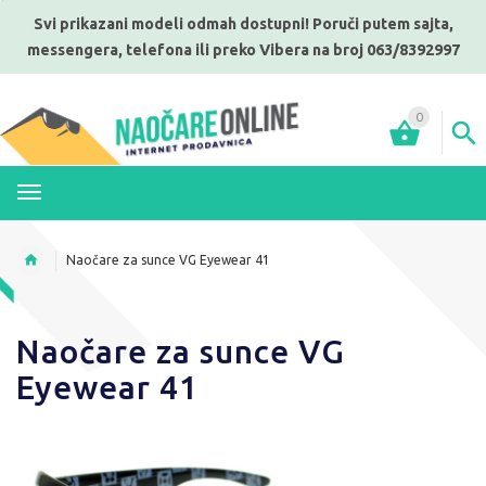
Svi prikazani modeli odmah dostupni! Poruči putem sajta,
messengera, telefona ili preko Vibera na broj 063/8392997
0
MENI
Naočare za sunce VG Eyewear 41
Naočare za sunce VG
Eyewear 41