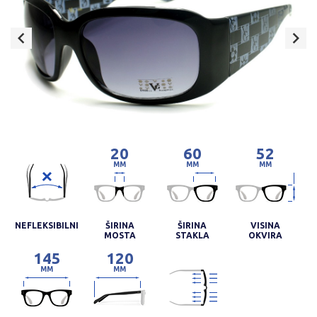
20
60
52
MM
MM
MM
NEFLEKSIBILNI
ŠIRINA
ŠIRINA
VISINA
MOSTA
STAKLA
OKVIRA
145
120
MM
MM