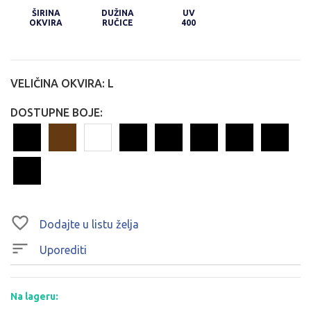
ŠIRINA
DUŽINA
UV
OKVIRA
RUČICE
400
VELIČINA OKVIRA:
L
DOSTUPNE BOJE:
Dodajte u listu želja
Uporediti
Na lageru: