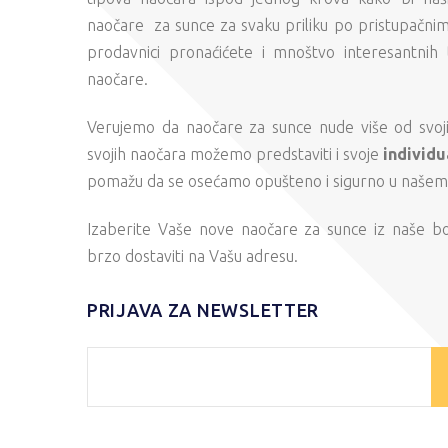
naočare za sunce za svaku priliku po pristupačni
prodavnici pronaćićete i mnoštvo interesantnih 
naočare.
Verujemo da naočare za sunce nude više od svojih
svojih naočara možemo predstaviti i svoje
individu
pomažu da se osećamo opušteno i sigurno u našem s
Izaberite Vaše nove naočare za sunce iz naše b
brzo dostaviti na Vašu adresu.
PRIJAVA ZA NEWSLETTER