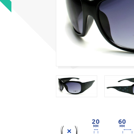
20
60
MM
MM