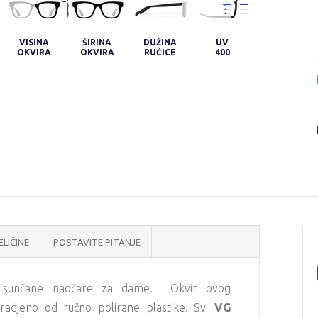
VISINA
ŠIRINA
DUŽINA
UV
OKVIRA
OKVIRA
RUČICE
400
ELIČINE
POSTAVITE PITANJE
sunčane naočare za dame. Okvir ovog
radjeno od ručno polirane plastike. Svi
VG