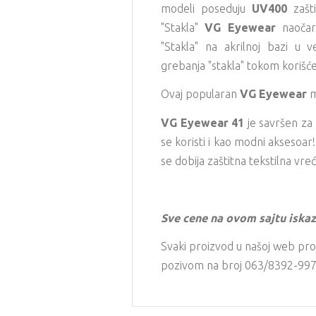
modeli poseduju
UV400
zašti
"Stakla"
VG Eyewear
naočara
"Stakla" na akrilnoj bazi u v
grebanja "stakla" tokom korišć
Ovaj popularan
VG Eyewear
m
VG Eyewear 41
je savršen za
se koristi i kao modni aksesoa
se dobija zaštitna tekstilna vreć
Sve cene na ovom sajtu iskaz
Svaki proizvod u našoj web pro
pozivom na broj 063/8392-997 i