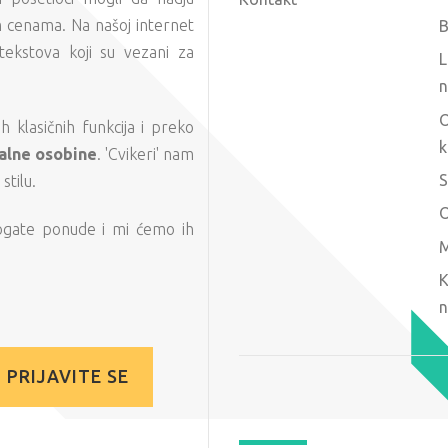
m cenama. Na našoj internet
B
tekstova koji su vezani za
L
n
O
 klasičnih funkcija i preko
k
alne osobine
. 'Cvikeri' nam
S
tilu.
O
ogate ponude i mi ćemo ih
M
K
n
PRIJAVITE SE