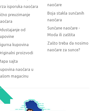
naočare
rza isporuka naočara
Boja stakla sunčanih
ično preuzimanje
naočara
aočara
Sunčane naočare -
dustajanje od
Moda ili zaštita
upovine
Zašto treba da nosimo
igurna kupovina
naočare za sunce?
riginalni proizvodi
apa sajta
upovina naočara u
ašom magacinu