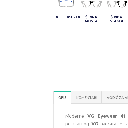
NEFLEKSIBILNI
ŠIRINA
ŠIRINA
MOSTA
STAKLA
OPIS
KOMENTARI
VODIČ ZA V
Moderne
VG Eyewear 41
popularnog
VG
naočara je iz