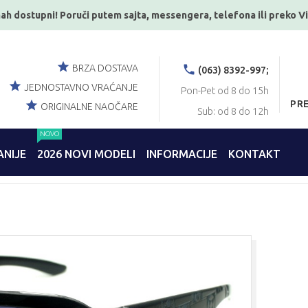
ah dostupni! Poruči putem sajta, messengera, telefona ili preko V
BRZA DOSTAVA
(063) 8392-997;
JEDNOSTAVNO VRAĆANJE
Pon-Pet od 8 do 15h
PR
ORIGINALNE NAOČARE
Sub: od 8 do 12h
NOVO
NIJE
2026 NOVI MODELI
INFORMACIJE
KONTAKT