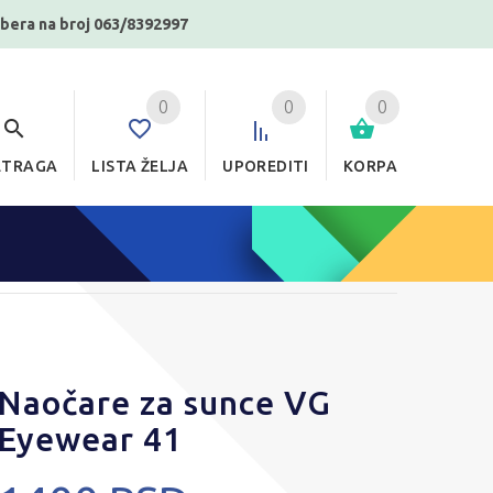
ibera na broj 063/8392997
0
0
0
ETRAGA
LISTA ŽELJA
UPOREDITI
KORPA
Naočare za sunce VG
Eyewear 41