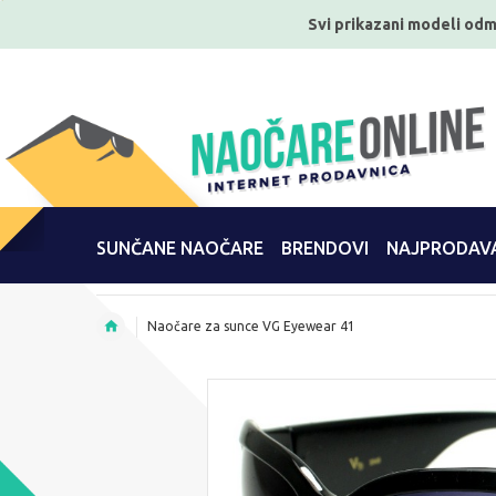
Svi prikazani modeli odm
SUNČANE NAOČARE
BRENDOVI
NAJPRODAVA
Naočare za sunce VG Eyewear 41