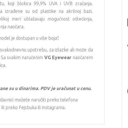
tu, koji blokira 99,9% UVA i UVB zračanja.
 izrađene su od plastike na akrilnoj bazi.
elikoj meri ublažavaju mogućnost oštećenja,
enja naočara.
odel je dostupan u više boja!!
 svakodnevnu upotrebu, za izlazke ali može da
r! Sa svakim naručenim
VG Eyewear
naočarem
ica.
ane su u dinarima. PDV je uračunat u cenu.
davnici možete naručiti preko telefona
li preko Fejsbuka ili Instagrama.