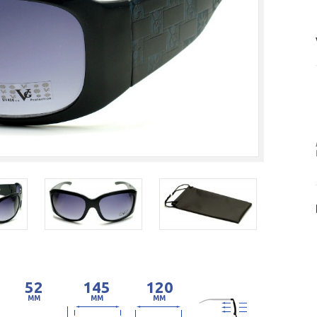
52
145
120
MM
MM
MM