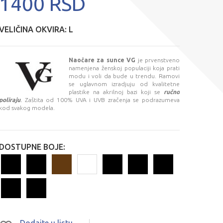
1400 RSD
VELIČINA OKVIRA:
L
Naočare za sunce VG
je prvenstveno
namenjena ženskoj populaciji koja prati
modu i voli da bude u trendu. Ramovi
se uglavnom izradjuju od kvalitetne
plastike na akrilnoj bazi koji se
ručno
poliraju
.
Zaštita od 100% UVA i UVB zračenja se podrazumeva
kod svakog modela.
DOSTUPNE BOJE:
Dodajte u listu