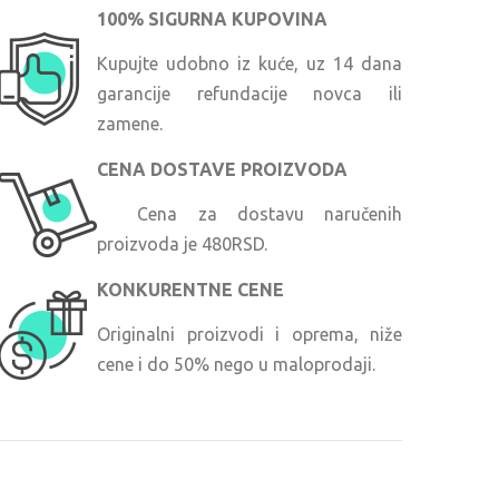
100% SIGURNA KUPOVINA
Kupujte udobno iz kuće, uz 14 dana
garancije refundacije novca ili
zamene.
CENA DOSTAVE PROIZVODA
Cena za dostavu naručenih
proizvoda je 480RSD.
KONKURENTNE CENE
Originalni proizvodi i oprema, niže
cene i do 50% nego u maloprodaji.