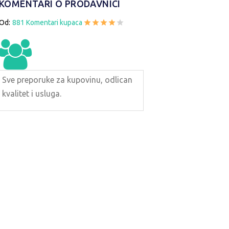
KOMENTARI O PRODAVNICI
Od:
881 Komentari kupaca
Sve preporuke za kupovinu, odlican
kvalitet i usluga.
ČARE ZA SUNCE VG EYEWEAR 42
NAOČARE ZA SUNCE 
1250 RSD
1250 