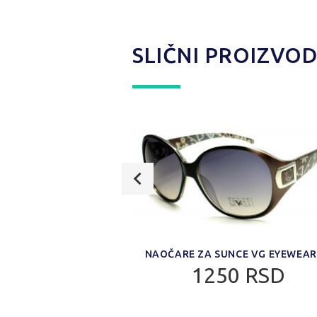
SLIČNI PROIZVOD
CE VG EYEWEAR 41
NAOČARE ZA SUNCE VG EYEWEAR
0 RSD
1250 RSD