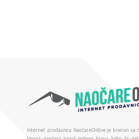
Internet prodavnica NaočareOnline je kreiran sa
tipova naočara ispod jednog krova kako bi naši