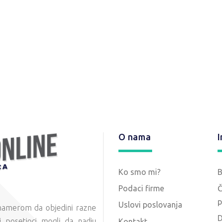
O nama
I
Ko smo mi?
Podaci firme
Č
p
Uslovi poslovanja
 namerom da objedini razne
D
 posetioci mogli da nadju
Kontakt