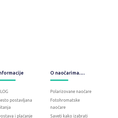
nformacije
O naočarima....
BLOG
Polarizovane naočare
esto postavljana
Fotohromatske
itanja
naočare
ostava i plaćanje
Saveti kako izabrati